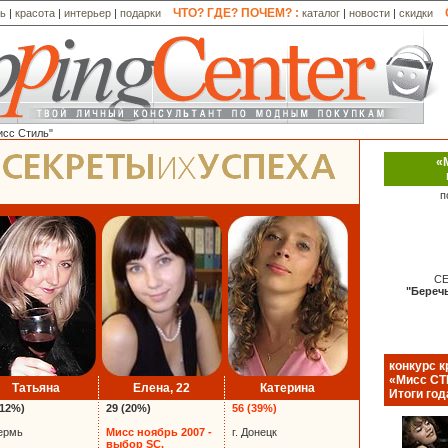
ЧТО? ГДЕ? ПОЧЕМ? :
ль
|
красота
|
интерьер
|
подарки
каталог
|
новости
|
скидки
исс Стиль"
«
п
СЕ
"Беречь
конкурс 
«Мисс СТ
Татьяна
Елена, 22
Катерина
Итоги год
(12%)
29 (20%)
56 (39%)
Пермь
Мисс ноябрь 2007 -
г. Донецк
выбор SC.