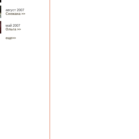
август 2007
Снежана >>
май 2007
Ольга >>
еще>>