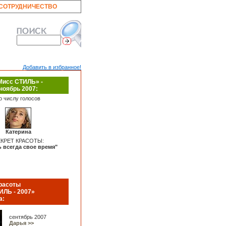
СОТРУДНИЧЕСТВО
Добавить в избранное!
Мисс СТИЛЬ» -
ноябрь 2007:
о числу голосов
Катерина
КРЕТ КРАСОТЫ:
 всегда свое время"
красоты
ИЛЬ - 2007»
а:
сентябрь 2007
Дарья >>