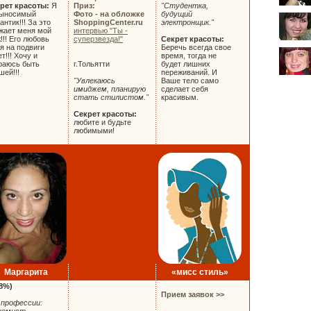
рет красоты:
Я
Приз:
"Студентка,
ыносимый
Фото - на обложке
будущий
антик!!! За это
ShoppingCenter.ru
электронщик."
жает меня мой
интервью "Ты -
!!! Его любовь
суперзвезда!"
Секрет красоты:
я на подвиги
Беречь всегда свое
т!!! Хочу и
время, тогда не
раюсь быть
г.Тольятти
будет лишних
шей!!!
переживаний. И
"Увлекаюсь
Ваше тело само
имиджем, планирую
сделает себя
стать стилистом."
красивым.
Секрет красоты:
любите и будьте
любимыми!
Маргарита
«мисс стиль»
(8%)
Прием заявок >>
 профессии: