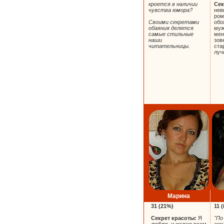
кроется в наличии
Сек
чувства юмора?
нев
ром
Своими секретами
обо
обаяния делятся
муж
самые стильные
мен
наши
зове
читательницы.
ста
луч
Марина
31 (21%)
11 
Секрет красоты:
Я
"По