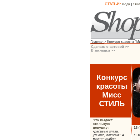
СТАТЬИ:
мода
|
сти
Главная
> Конкурс красоты "М
Сделать стартовой >>
В закладки >>
Конкурс
красоты
Мисс
СТИЛЬ
Что выдает
стильную
девушку:
18 
красивые глаза,
улыбка, походка? А
г. 
может тайна