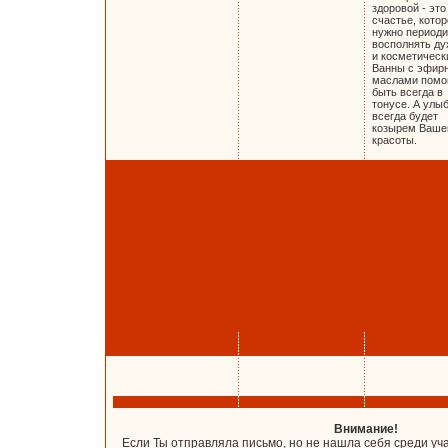
здоровой - это
счастье, кото
нужно периоди
восполнять ду
и косметическ
Ванны с эфир
маслами помо
быть всегда в
тонусе. А улы
всегда будет
козырем Ваше
красоты.
Внимание!
Если Ты отправляла письмо, но не нашла себя среди уч