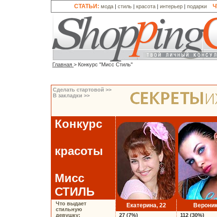
СТАТЬИ:
Ч
мода
|
стиль
|
красота
|
интерьер
|
подарки
Главная
> Конкурс "Мисс Стиль"
Сделать стартовой >>
В закладки >>
Конкурс
красоты
Мисс
СТИЛЬ
Что выдает
Екатерина, 22
Верони
стильную
девушку:
27 (7%)
112 (30%)