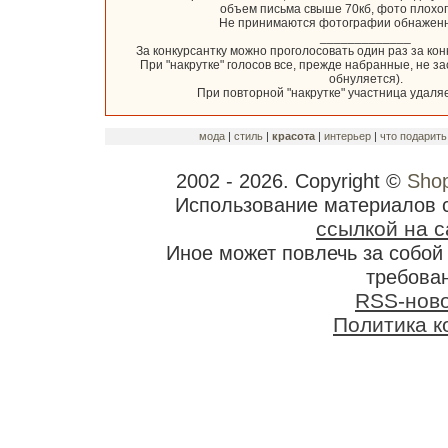
объем письма свыше 70кб, фото плохог
Не принимаются фотографии обнаженн
_____________
За конкурсантку можно проголосовать один раз за кон
При "накрутке" голосов все, прежде набранные, не з
обнуляется).
При повторной "накрутке" участница удаляе
мода
|
стиль
|
красота
|
интерьер
|
что подарить
2002 - 2026. Copyright ©
Shop
Использование материалов 
ссылкой на с
Иное может повлечь за собо
требован
RSS-нов
Политика 