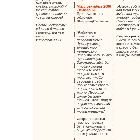
красивые глаза,
улыбка, походка? А
Мисс сентябрь 2006
"Из всех собл
может тайна
- выбор SC.
для меня я бы
кроется в наличии
Приз: Фото - на
выделила три
чувства юмора?
обложке
главных: собл
ShoppingCenter.ru
Слабости, со
Своими секретами
Бесстрастия
обаяния делятся
соблазн Чужо
самые стильные
"Работаю в
наши
Тольятти
Секрет красо
читательницы.
переводчиком с
Ничто не помо
французского,
сохранить мол
английского,
и красоту без
немецкого и
хорошего наст
итальянского. Много
и жажды жизни
путешествую.
Занимаюсь айки-до,
чтобы хранить
тело и мысли в
тонусе. Играю в
театре, чтобы
увидеть в себе
новые возможности
и применить их в
жизни. Посещаю
школу бальных
танцев - ведь грация
и красота движений
это залог успеха
любой женщины."
Секрет красоты:
главное - всегда
быть женщиной и
ощущать гордость за
свою уникальность.