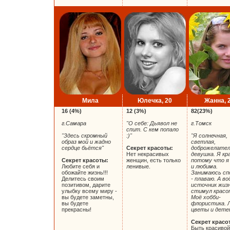
Мила
Юлечка, 20
Жанна, 
16 (4%)
12 (3%)
82(23%)
г.Самара
"О себе: Дьявол не
г.Томск
спит. С кем попало
"Здесь скромный
:)"
"Я солнечная,
образ мой и жадно
светлая,
сердце бьётся"
Секрет красоты:
доброжелател
Нет некрасивых
девушка. Я кр
Секрет красоты:
женщин, есть только
потому что я
Любите себя и
ленивые.
и любима.
обожайте жизнь!!!
Занимаюсь с
Делитесь своим
- плаваю. А в
позитивом, дарите
источник жизн
улыбку всему миру -
стимул красо
вы будете заметны,
Моё хобби-
вы будете
флористика. 
прекрасны!
цветы и детей
Секрет красо
Быть красивой