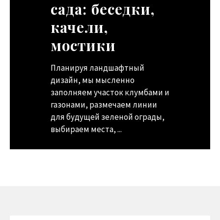
сада: беседки,
романтика
качели,
северных
мостики
морей
Планируя ландшафтный
Сегодня все большую
дизайн, мы мысленно
популярность завоевывают
заполняем участок клумбами и
интерьеры, выдержанные в
газонами, размечаем линии
едином, «географическом»
для будущей зеленой ограды,
стиле – немецкий замок,
выбираем места, ...
французское шато, японский
минимализм, ...