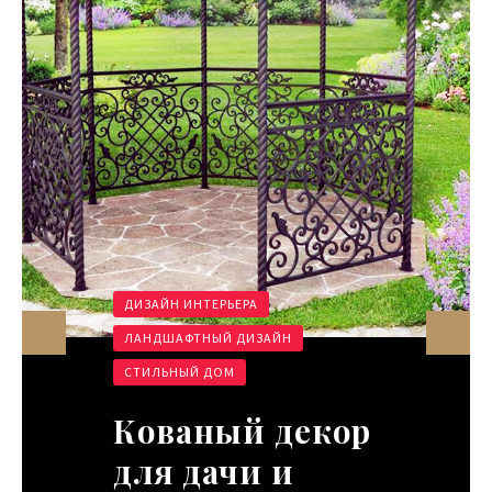
ДИЗАЙН ИНТЕРЬЕРА
ДИЗАЙН ИНТЕРЬЕРА
НОВОЕ
СТИЛЬНЫЙ ДОМ
ЛАНДШАФТНЫЙ ДИЗАЙН
СТИЛЬНЫЙ ДОМ
Интерьер в
Кованый декор
скандинавском
для дачи и
стиле: