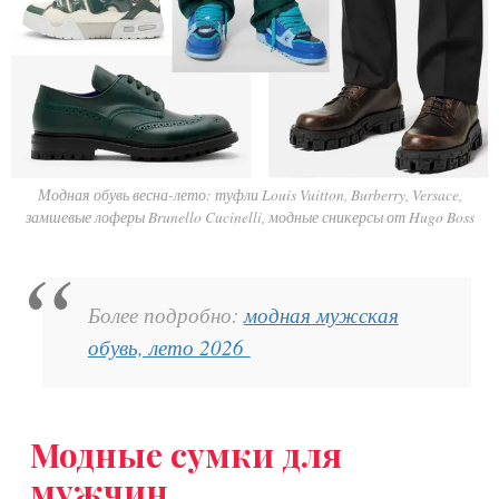
Модная обувь весна-лето: туфли Louis Vuitton, Burberry, Versace,
замшевые лоферы Brunello Cucinelli, модные сникерсы от Hugo Boss
Более подробно:
модная мужская
обувь, лето 2026
Модные сумки для
мужчин