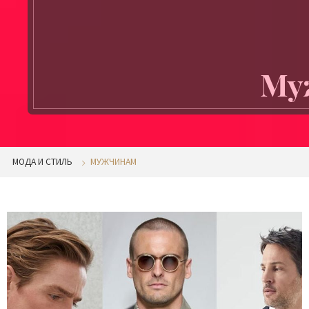
Му
МОДА И СТИЛЬ
МУЖЧИНАМ