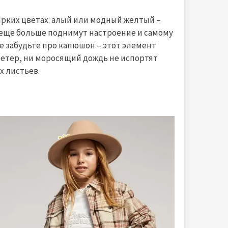
ярких цветах: алый или модный желтый –
 еще больше поднимут настроение и самому
е забудьте про капюшон – этот элемент
 ветер, ни моросящий дождь не испортят
х листьев.