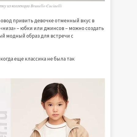
у из коллекции Brunello Cucinelli
повод привить девочке отменный вкус в
 «низа» – юбки или джинсов – можно создать
ый модный образ для встречи с
когда еще классика не была так