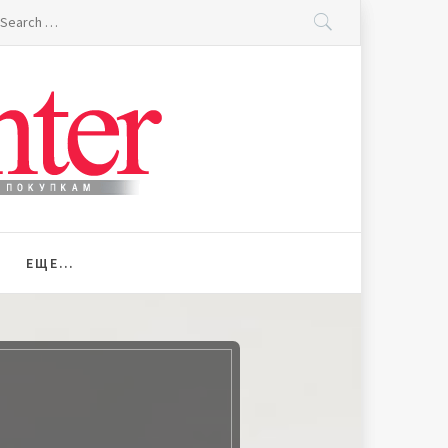
earch
r:
ЕЩЕ…