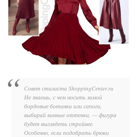
Совет стилиста ShoppingCenter.ru
Не знаешь, с чем носить зимой
бордовые ботинки или сапоги,
выбирай винные оттенки, — фигура
будет выглядеть стройнее.
Особенно, если подобрать брюки