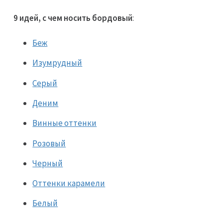
9 идей, с чем носить бордовый
:
Беж
Изумрудный
Серый
Деним
Винные оттенки
Розовый
Черный
Оттенки карамели
Белый