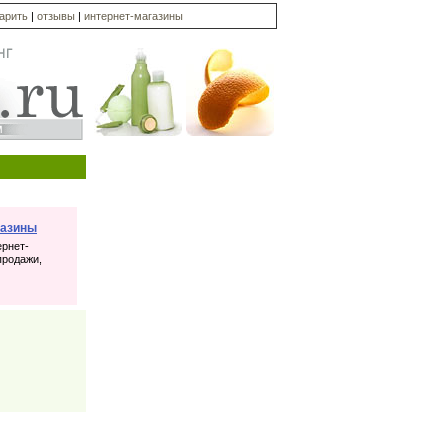
дарить
|
отзывы
|
интернет-магазины
газины
ернет-
продажи,