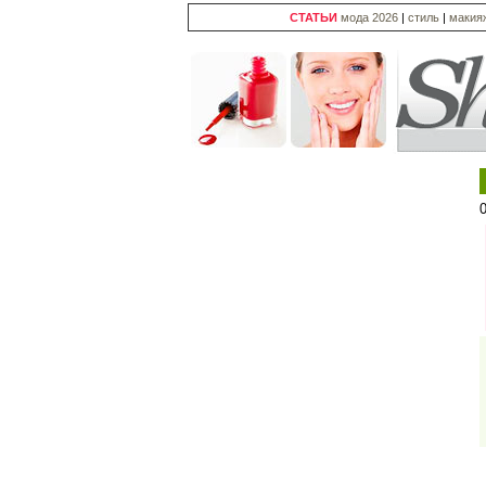
СТАТЬИ
мода 2026
|
стиль
|
макия