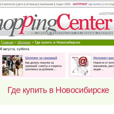
ж
|
прически
|
дети
|
интерьер
|
мужчинам
|
отдых 2026
ШОППИНГ
где купить
|
что по
Главная
>
Шоппинг
>
Где купить в Новосибирске
08 августа, суббота
Шоппинг за границей
Интернет-ма
Как делать покупки за
Новости от инт
границей: советы и секреты
магазинов, рас
шоппинга за рубежом ...
акции ...
Где купить в Новосибирске