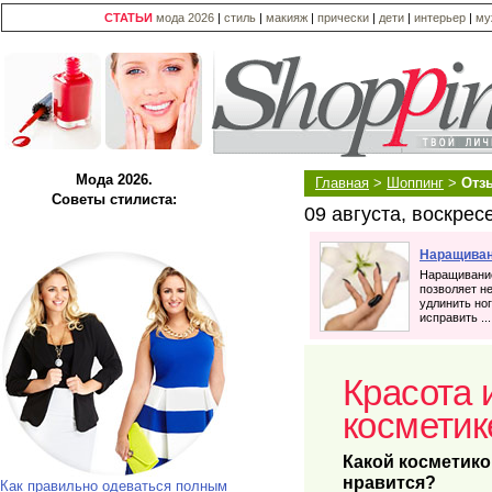
СТАТЬИ
мода 2026
|
стиль
|
макияж
|
прически
|
дети
|
интерьер
|
му
Мода 2026.
Главная
>
Шоппинг
>
Отз
Советы стилиста:
09 августа, воскрес
Наращиван
Наращивание
позволяет не
удлинить ног
исправить ...
Красота 
косметик
Какой косметико
нравится?
Как правильно одеваться полным