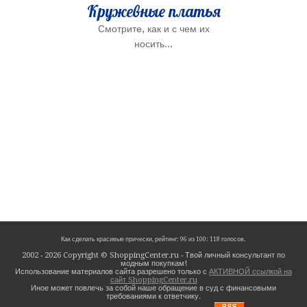
Кружевные платья
Смотрите, как и с чем их
носить...
Как сделать красивые прически,
рейтинг:
96
из
100
:
118
голосов.
2002 - 2026 Copyright © ShoppingCenter.ru - Твой личный консультант по
модным покупкам!
Использование материалов сайта разрешено только с
АКТИВНОЙ ссылкой на
сайт ShoppingCenter.ru
Иное может повлечь за собой наше обращение в суд с финансовыми
требованиями к ответчику.