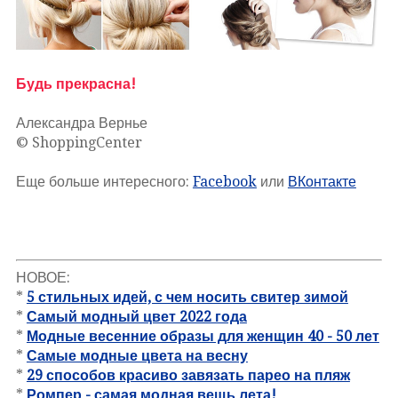
Будь прекрасна!
Александра Вернье
© ShoppingCenter
Еще больше интересного:
Facebook
или
ВКонтакте
НОВОЕ:
*
5 стильных идей, с чем носить свитер зимой
*
Самый модный цвет 2022 года
*
Модные весенние образы для женщин 40 - 50 лет
*
Самые модные цвета на весну
*
29 способов красиво завязать парео на пляж
*
Ромпер - самая модная вещь лета!