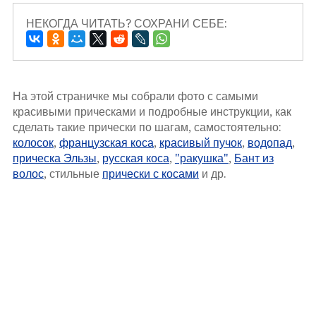
НЕКОГДА ЧИТАТЬ? СОХРАНИ СЕБЕ:
На этой страничке мы собрали фото с самыми
красивыми прическами и подробные инструкции, как
сделать такие прически по шагам, самостоятельно:
колосок
,
французская коса
,
красивый пучок
,
водопад
,
прическа Эльзы
,
русская коса
,
"ракушка"
,
Бант из
волос
, стильные
прически с косами
и др.