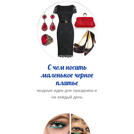
С чем носить
маленькое черное
платье
модные идеи для праздника и
на каждый день