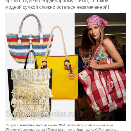
яркой натуре и неординарному стилю, - с такой
модной сумкой сложно остаться незамеченной!
На фото
пляжные модные сумки 2026
: полосатая модная сумка Anya
Hindmarch, желтая сумка Michael Kors, черно-белая сумка Celine, модель с