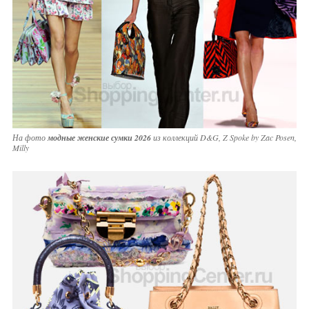
На фото
модные женские сумки 2026
из коллекций D&G, Z Spoke by Zac Posen,
Milly