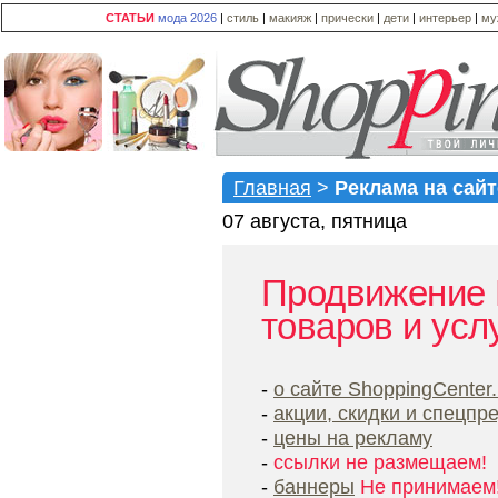
СТАТЬИ
мода 2026
|
стиль
|
макияж
|
прически
|
дети
|
интерьер
|
му
Главная
>
Реклама на сайт
07 августа, пятница
Продвижение 
товаров и усл
-
о сайте ShoppingCenter.
-
акции, скидки и спецп
-
цены на рекламу
-
ссылки не размещаем!
-
баннеры
Не принимаем