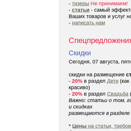
-
тизеры
Не принимаем!
-
статьи
- самый эффект
Ваших товаров и услуг н
-
написать нам
Спецпредложени
Скидки
Сегодня, 07 августа, пят
скидки на размещение
с
- 20%
в раздел
Дети
(как
красиво)
- 20%
в раздел
Свадьба
Важно: статьи о том, гд
и скидках
размещаются в раздел
*
Цены
на статьи, требов