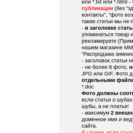
или *.txt или *.html -
публикации
(без "з
контакты", "фото воз
такие статьи мы не 
-
в заголовке стать
упоминаться товар и
рекламируете (Прим
нашем магазине MMM
"Распродажа зимних 
- заголовок статьи 
- не более 8 фото,
н
JPG или GIF. Фото 
отдельными файл
*.doc
Фото должны соотв
если статья о шубах
шубы, а не платья!
- максимум
2 внешн
доменное имя и вед
сайта.
В случае, если ссы