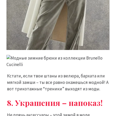
Кстати, если твои штаны из велюра, бархата или
мягкой замши – ты все равно окажешься модной! А
вот трикотажные “треники” выходят из моды.
8. Украшения – напоказ!
Не прячь аксессуары – этой зимой в моде