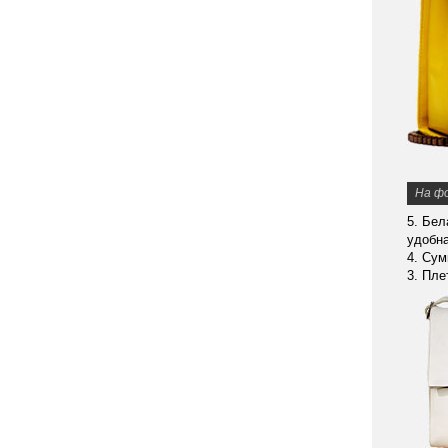
На ф
5. Бел
удобна
4. Сум
3. Пле