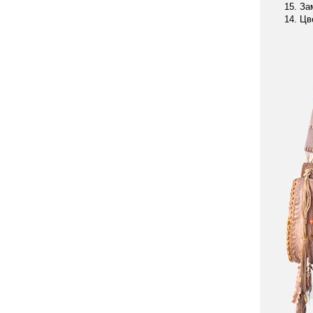
15. За
14. Цв