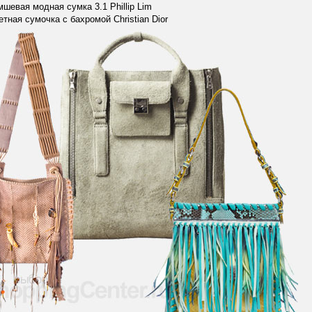
мшевая модная сумка 3.1 Phillip Lim
етная сумочка с бахромой Christian Dior