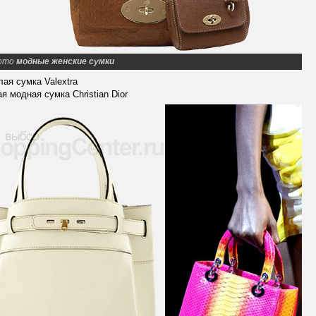
ото
модные женские сумки
лая сумка Valextra
ая модная сумка Christian Dior