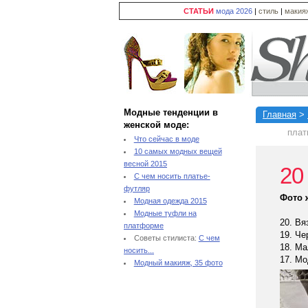
СТАТЬИ
мода 2026
|
стиль
|
макия
Модные тенденции в
Главная
>
женской моде:
плат
Что сейчас в моде
10 самых модных вещей
весной 2015
20
С чем носить платье-
футляр
Фото 
Модная одежда 2015
Модные туфли на
20. Вя
платформе
19. Че
Советы стилиста:
С чем
18. Ма
носить...
17. Мо
Модный макияж, 35 фото