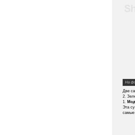
На ф
Две с
2. Зе
1.
Мод
Эта су
самые 