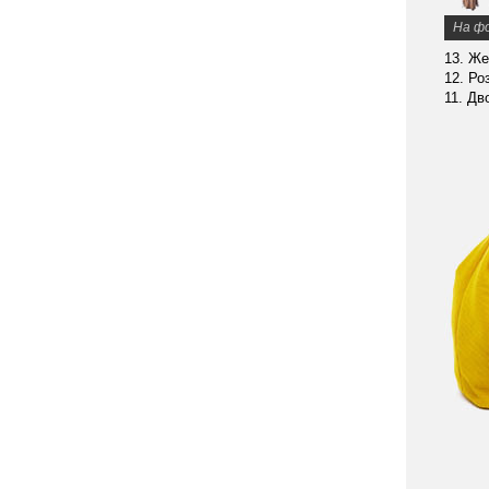
На ф
13. Же
12. Ро
11. Дв