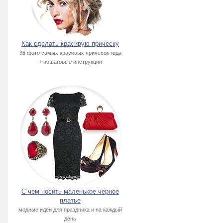
Как сделать красивую прическу
36 фото самых красивых причесок года
+ пошаговые инструкции
С чем носить маленькое черное
платье
модные идеи для праздника и на каждый
день