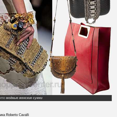
ото
модные женские сумки
мка Roberto Cavalli