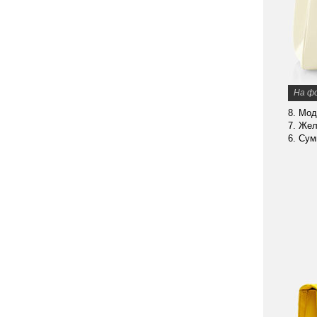
На ф
8. Мод
7. Жел
6. Сум