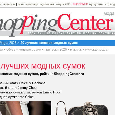
ж
|
прически
|
дети
|
интерьер
|
мужчинам
|
отдых 2026
ШОППИНГ
где купить
|
что по
Мода 2026
>
20 лучших женских модных сумок
ья
•
обувь
•
модные сумки
•
прически 2026
•
макияж
•
мужская мода
 лучших модных сумок
женских модных сумок, рейтинг ShoppingCenter.ru
заный клатч Dolce & Gabbana
рный клатч Jimmy Choo
ленькая сумка с кисточкой Emilio Pucci
дная сумка tote Chloe