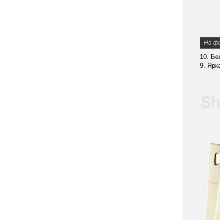
На ф
10. Бе
9. Ярк