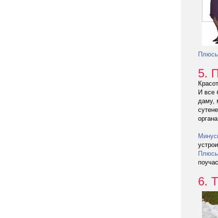
Плюс
5. 
Красот
И все 
даму, 
сутене
органа
Минус
устрои
Плюс
поучас
6. 