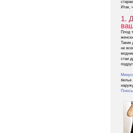
стараю
Итак, 
1. 
ваш
Плод т
женски
Такие 
не все
модниц
стаи д
подруг
Минус
белье.
наружу
Плюс