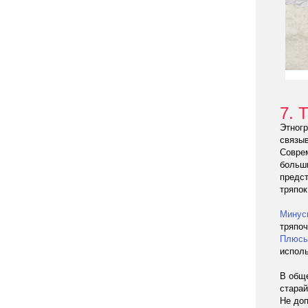
7. 
Этногр
связыв
Совре
больш
предст
тряпок
Минус
тряпоч
Плюс
испол
В обще
старай
Не доп