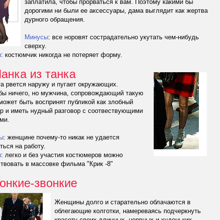
заплатила, чтобы прорваться к вам. Поэтому какими бы
дорогими ни были ее аксессуары, дама выглядит как жертва
дурного обращения.
Минусы
: все норовят сострадательно укутать чем-нибудь
сверху.
ы
: костюмчик никогда не потеряет форму.
Панка из танка
а рвется наружу и пугает окружающих.
бы ничего, но мужчина, сопровождающий такую
может быть воспринят публикой как злобный
р и иметь нудный разговор с соотвествующими
ми.
ы
: женщине почему-то никак не удается
ться на работу.
ы
: легко и без участия костюмеров можно
твовать в массовке фильма "Крик -8"
Тонкие-звонкие
Женщины долго и старательно облачаются в
облегающие колготки, намереваясь подчеркнуть
красоту своих длинных, нервных и худеньких