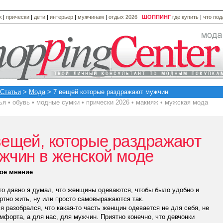
ж
|
прически
|
дети
|
интерьер
|
мужчинам
|
отдых 2026
ШОППИНГ
где купить
|
что по
Статьи
>
Мода
> 7 вещей которые раздражают мужчин
ья
•
обувь
•
модные сумки
•
прически 2026
•
макияж
•
мужская мода
вещей, которые раздражают
жчин в женской моде
ое мнение
то давно я думал, что женщины одеваются, чтобы было удобно и
тно жить, ну или просто самовыражаются так.
я разобрался, что какая-то часть женщин одевается не для себя, не
мфорта, а для нас, для мужчин. Приятно конечно, что девчонки