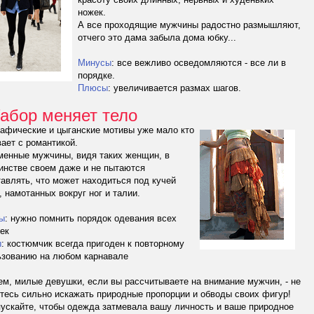
ножек.
А все проходящие мужчины радостно размышляют,
отчего это дама забыла дома юбку...
Минусы
: все вежливо осведомляются - все ли в
порядке.
Плюсы
: увеличивается размах шагов.
Табор меняет тело
афические и цыганские мотивы уже мало кто
ает с романтикой.
менные мужчины, видя таких женщин, в
инстве своем даже и не пытаются
авлять, что может находиться под кучей
, намотанных вокруг ног и талии.
ы
:
нужно помнить порядок одевания всех
ек
ы
:
костюмчик всегда пригоден к повторному
ьзованию на любом карнавале
м, милые девушки, если вы рассчитываете на внимание мужчин, - не
тесь сильно искажать природные пропорции и обводы своих фигур!
ускайте, чтобы одежда затмевала вашу личность и ваше природное