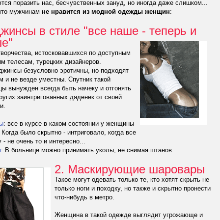
тся поразить нас, бесчувственных зануд, но иногда даже слишком...
что мужчинам
не нравится из модной одежды женщин
:
Джинсы в стиле "все наше - теперь и
е"
ворчества, истосковавшихся по доступным
м телесам, турецких дизайнеров.
джинсы безусловно эpoтичны, но подходят
м и не везде уместны. Спутник такой
ы вынужден всегда быть начеку и отгонять
ругих заинтригованных дяденек от своей
и.
ы
: все в курсе в каком состоянии у женщины
 Когда было скрытно - интриговало, когда все
 - не очень то и интересно...
ы
: В больнице можно принимать уколы, не снимая штанов.
2. Маскирующие шаровары
Такое могут одевать только те, кто хотят скрыть не
только ноги и походку, но также и скрытно пронести
что-нибудь в метро.
Женщина в такой одежде выглядит угрожающе и