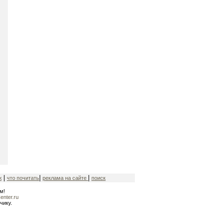
|
|
|
ж
что почитать
реклама на сайте
поиск
м!
nter.ru
чику.