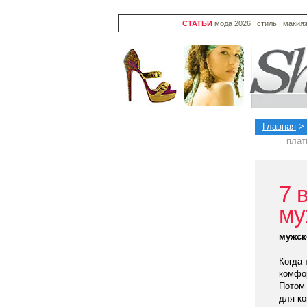
СТАТЬИ
мода 2026
|
стиль
|
макия
Главная
>
плат
7 
му
мужск
Когда-
комфор
Потом 
для ко