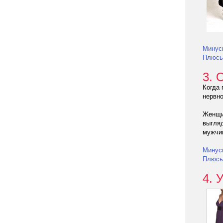
Минус
Плюс
3. 
Когда 
нервн
Женщи
выгляд
мужчи
Минус
Плюс
4. 