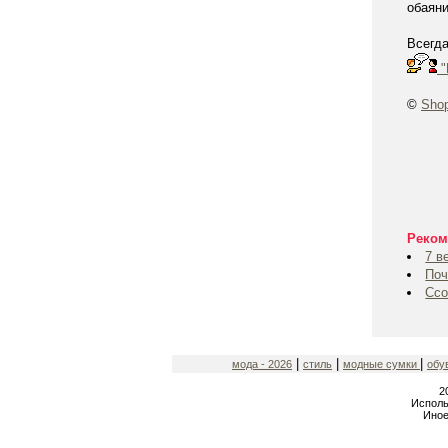
обаяни
Всегда
"
©
Shop
Реком
7 в
Поч
Ссо
|
|
|
мода - 2026
стиль
модные сумки
обу
2
Исполь
Иное