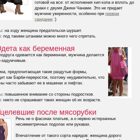
готовой на все: от исполнения хип-хопа и вплоть до
драки с двумя Джеки Чанами. Это не придает
мужчине уверенности, особенно при
первом
свидании
:)
ы
: на ходу женщина предательски шуршит.
ы
: под такими штанами можно много чего спрятать.
Одета как беременная
подруга одевается как беременная, мужчина делается
о-задумчивым.
на, предпочитающая такие раздутые формы,
ит как Барби-переросток, поэтому неудивительно, что
ны часто забывают ее в машинах и лифтах.
ы
: повышенное внимание со стороны подростков.
ы
: никто не спрашивает таких женщин об их возрасте.
Уцелевшие после мясорубки
Речь не о фасонах платьев, а о нервно истерзанных
несимметричных подолах или рукавах.
Впечатление от такого сорта нарядов: женщина дорого