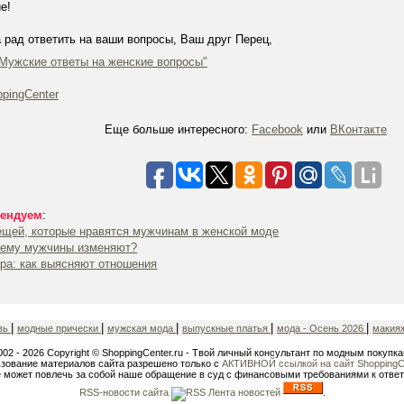
е!
 рад ответить на ваши вопросы, Ваш друг Перец,
Мужские ответы на женские вопросы"
pingCenter
Еще больше интересного:
Facebook
или
ВКонтакте
ендуем
:
ещей, которые нравятся мужчинам в женской моде
ему мужчины изменяют?
ра: как выясняют отношения
|
|
|
|
|
вь
модные прически
мужская мода
выпускные платья
мода - Осень 2026
макия
002 - 2026 Copyright © ShoppingCenter.ru - Твой личный консультант по модным покупка
зование материалов сайта разрешено только с
АКТИВНОЙ ссылкой на сайт ShoppingCe
 может повлечь за собой наше обращение в суд с финансовыми требованиями к ответ
RSS-новости сайта
.