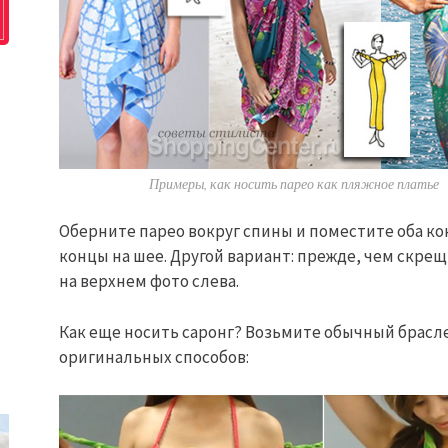
Примеры, как носить парео как пляжное платье
Оберните парео вокруг спины и поместите оба ко
концы на шее. Другой вариант: прежде, чем скрещ
на верхнем фото слева.
Как еще носить саронг? Возьмите обычный брасле
оригинальных способов: