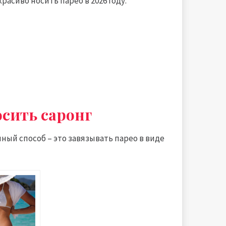
расиво носить парео в 2026 году.
осить саронг
ый способ – это завязывать парео в виде