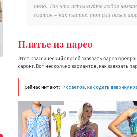
тело. Так что используйте любое назван
платок – как платье, топ или даже шо
Платье из парео
Этот классический способ завязать парео превра
саронг. Вот несколько вариантов, как завязать пар
Сейчас читают:
7 советов, как одеть девочку кр