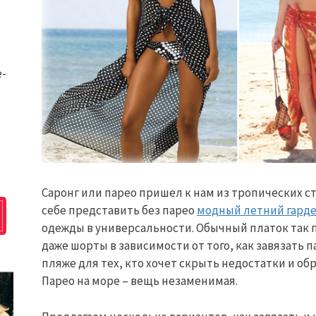
e-
Саронг или парео пришел к нам из тропических ст
себе представить без парео
модный летний гард
одежды в универсальности. Обычный платок так п
даже шорты в зависимости от того, как завязать п
пляже для тех, кто хочет скрыть недостатки и о
Парео на море – вещь незаменимая.