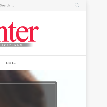
earch
r:
ЕЩЕ…