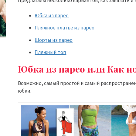
Предлагаем несколько вариантов, как завязать и к
Юбка из парео
Пляжное платье из парео
Шорты из парео
Пляжный топ
Юбка из парео или Как н
Возможно, самый простой и самый распространенн
юбки.