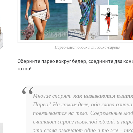
Парео вместо юбки или юбка-саронг
Оберните парео вокруг бедер, соедините два конц
готов!
как называются платк
Многие спорят,
Парео? На самом деле, оба слова озна
повязывается на тело. Современные мо
считают саронг пляжной юбкой, а паре
эти слова означают одно и то же – тк