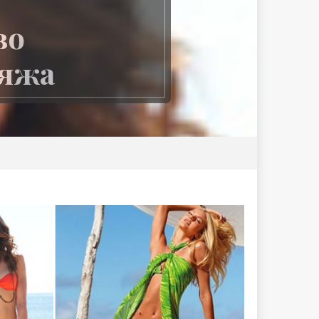
во
ляжа