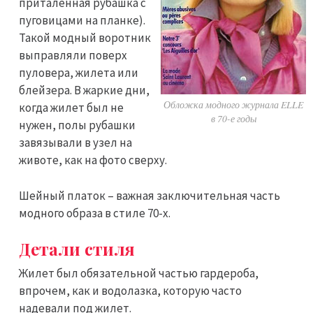
приталенная рубашка с
пуговицами на планке).
Такой модный воротник
выправляли поверх
пуловера, жилета или
блейзера. В жаркие дни,
Обложка модного журнала ELLE
когда жилет был не
в 70-е годы
нужен, полы рубашки
завязывали в узел на
животе, как на фото сверху.
Шейный платок – важная заключительная часть
модного образа в стиле 70-х.
Детали стиля
Жилет был обязательной частью гардероба,
впрочем, как и водолазка, которую часто
надевали под жилет.