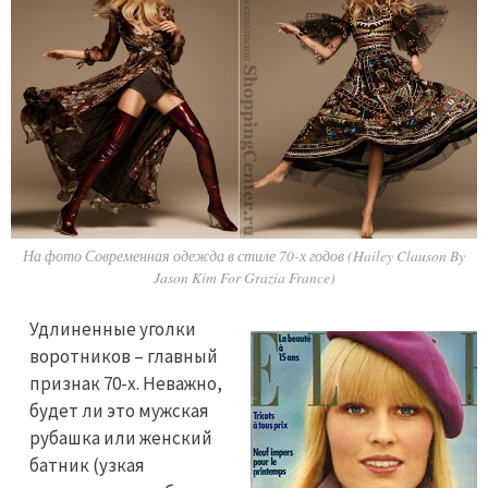
На фото Современная одежда в стиле 70-х годов (Hailey Clauson By
Jason Kim For Grazia France)
Удлиненные уголки
воротников – главный
признак 70-х. Неважно,
будет ли это мужская
рубашка или женский
батник (узкая