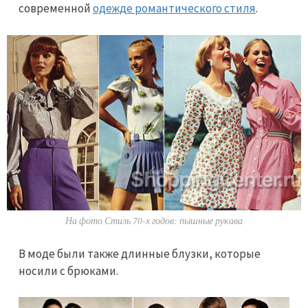
современной
одежде романтического стиля
.
На фото Стиль 70-х годов: пышные рукава
В моде были также длинные блузки, которые
носили с брюками.