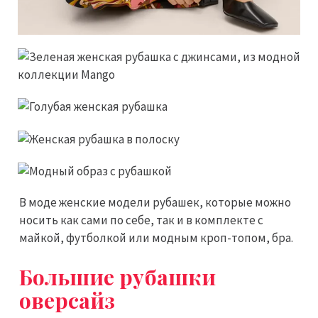
В моде женские модели рубашек, которые можно
носить как сами по себе, так и в комплекте с
майкой, футболкой или модным кроп-топом, бра.
Большие рубашки
оверсайз