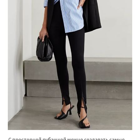
С просторной рубашкой можно создавать самые