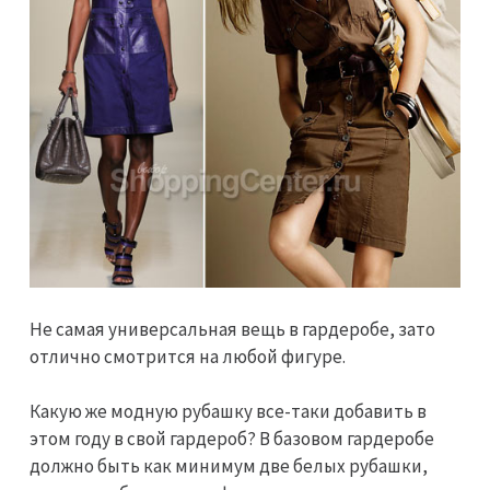
Не самая универсальная вещь в гардеробе, зато
отлично смотрится на любой фигуре.
Какую же модную рубашку все-таки добавить в
этом году в свой гардероб? В базовом гардеробе
должно быть как минимум две белых рубашки,