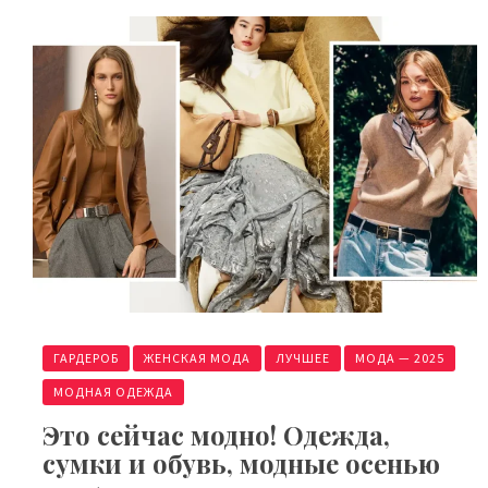
ГАРДЕРОБ
ЖЕНСКАЯ МОДА
ЛУЧШЕЕ
МОДА — 2025
МОДНАЯ ОДЕЖДА
Это сейчас модно! Одежда,
сумки и обувь, модные осенью