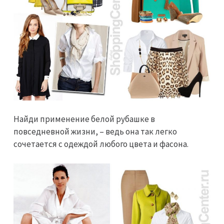
Найди применение белой рубашке в
повседневной жизни, – ведь она так легко
сочетается с одеждой любого цвета и фасона.