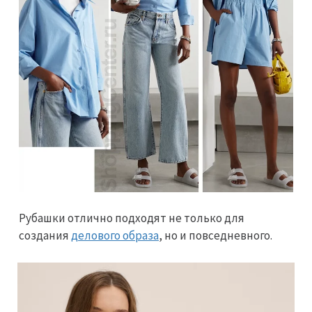
Рубашки отлично подходят не только для
создания
делового образа
, но и повседневного.