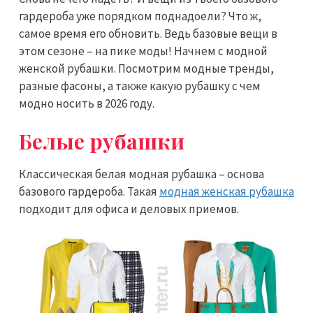
гардероба уже порядком поднадоели? Что ж,
самое время его обновить. Ведь базовые вещи в
этом сезоне – на пике моды! Начнем с модной
женской рубашки. Посмотрим модные тренды,
разные фасоны, а также какую рубашку с чем
модно носить в 2026 году.
Белые рубашки
Классическая белая модная рубашка – основа
базового гардероба. Такая
модная женская рубашка
подходит для офиса и деловых приемов.