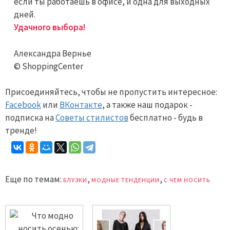
если ты работаешь в офисе, и одна для выходных
дней.
Удачного выбора!
Александра Вернье
© ShoppingCenter
Присоединяйтесь, чтобы не пропустить интересное:
Facebook
или
ВКонтакте
, а также наш подарок -
подписка на
Советы стилистов
бесплатно - будь в
тренде!
Еще по темам:
,
,
БЛУЗКИ
МОДНЫЕ ТЕНДЕНЦИИ
С ЧЕМ НОСИТЬ