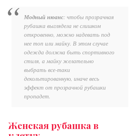
Модный нюанс
: чтобы прозрачная
рубашка выглядела не слишком
откровенно, можно надевать под
нее топ или майку. В этом случае
одежда должна быть спортивного
стиля, а майку желательно
выбрать все-таки
декольтированную, иначе весь
эффект от прозрачной рубашки
пропадет.
Женская рубашка в
клетку