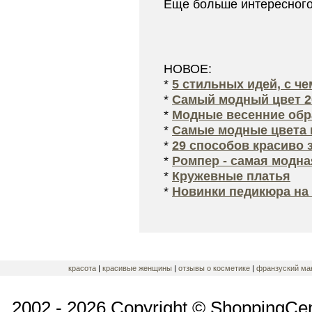
Еще больше интересног
НОВОЕ:
*
5 стильных идей, с ч
*
Самый модный цвет 2
*
Модные весенние обра
*
Самые модные цвета 
*
29 способов красиво 
*
Ромпер - самая модна
*
Кружевные платья
*
Новинки педикюра на 
красота
|
красивые женщины
|
отзывы о косметике
|
франзуский ма
2002 - 2026 Copyright © ShoppingCe