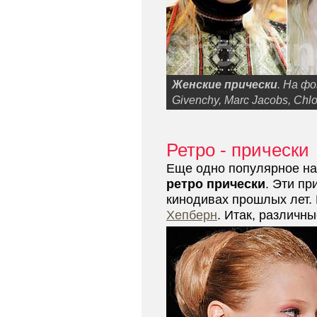
Женские прически
. На ф
Givenchy, Marc Jacobs, Chl
Ретро - прически
Еще одно популярное нап
ретро прически
. Эти п
кинодивах прошлых лет.
Хепберн
. Итак, различн