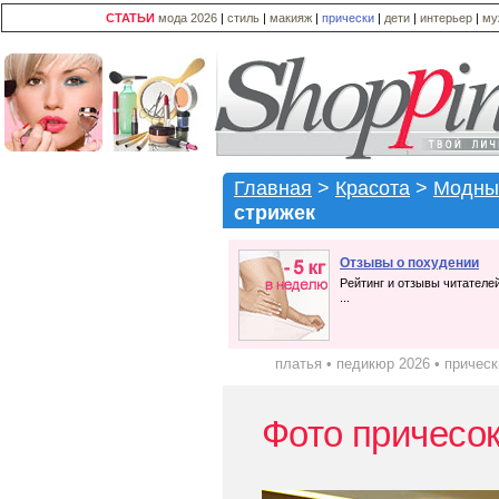
СТАТЬИ
мода 2026
|
стиль
|
макияж
|
прически
|
дети
|
интерьер
|
му
Главная
>
Красота
>
Модны
стрижек
Отзывы о похудении
Рейтинг и отзывы читателе
...
платья
•
педикюр 2026
•
прическ
Фото причесок