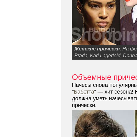
Женские прически
. На ф
Prada, Karl Lagerfeld, Donn
Объемные причес
Начесы снова популярны 
"
Бабетта
" — хит сезона!
должна уметь начесыват
прически.