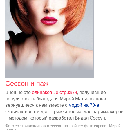
Сессон и паж
Внешне это
одинаковые стрижки
, получившие
популярность благодаря Мирей Матье и снова
вернувшиеся к нам вместе с
модой на 70-е
.
Отличаются эти две стрижки только для парикмахеров,
– методом, который разработал Видал Сэссун.
Фото со стрижками паж и сессон, на крайнем фото справа - Мирей