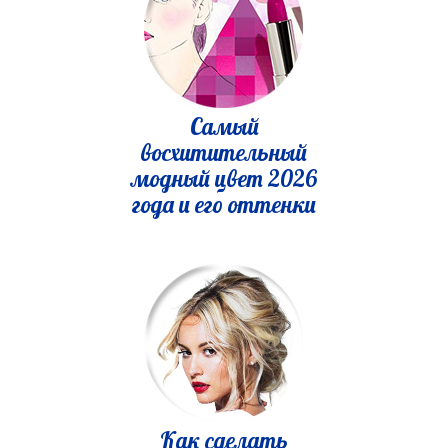
Самый
восхитительный
модный цвет 2026
года и его оттенки
Как сделать