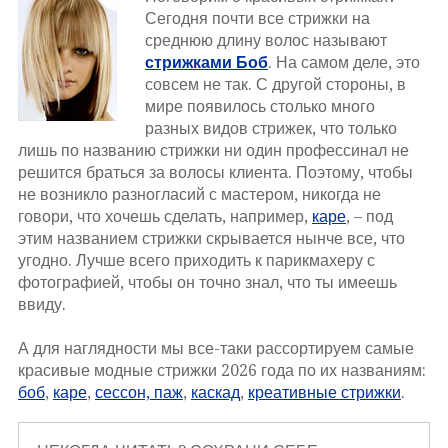
Сегодня почти все стрижки на
среднюю длину волос называют
стрижками Боб
. На самом деле, это
совсем не так. С другой стороны, в
мире появилось столько много
разных видов стрижек, что только
лишь по названию стрижки ни один профессинал не
решится браться за волосы клиента. Поэтому, чтобы
не возникло разногласий с мастером, никогда не
говори, что хочешь сделать, например,
каре
, – под
этим названием стрижки скрывается нынче все, что
угодно. Лучше всего приходить к парикмахеру с
фотографией, чтобы он точно знал, что ты имеешь
ввиду.
А для наглядности мы все-таки рассортируем самые
красивые модные стрижки 2026 года по их названиям:
боб
,
каре
,
сессон, паж
,
каскад
,
креативные стрижки
.