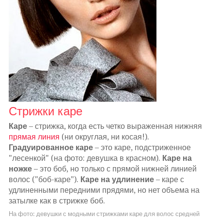
Стрижки каре
Каре
– стрижка, когда есть четко выраженная нижняя
прямая линия
(ни округлая, ни косая!).
Градуированное каре
– это каре, подстриженное
"лесенкой" (на фото: девушка в красном).
Каре на
ножке
– это боб, но только с прямой нижней линией
волос ("боб-каре").
Каре на удлинение
– каре с
удлиненными передними прядями, но нет объема на
затылке как в стрижке боб.
На фото: девушки с модными стрижками каре для волос средней