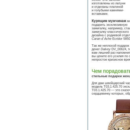
изготовлены из латуни
и отделаны платиной
и голубыми камнями-
вставками.
Курящим мужчинам
м
подарить эксклюзивную
зажигалку, например, ст
зажигалку классического
дизайна с родиевой отде
Caran d`Ache
Ecridor 5850
Так же неплохой подарок
денег
Dalvey
DV_00624, т
вам лишний раз напомнит
вы цените его усилия по
непростое кризисное вре
Чем порадоват
стильные подарки жен
Для дам швейцарский ча
модель T03.1.425.70 экс
T03.1.425.70 — это сказ
сердцевинку которых, об