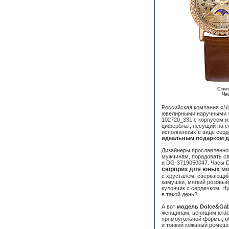
Стил
Ча
Российская компания «
Н
ювелирными наручными ч
102720_331 с корпусом и
циферблат, несущий на с
исполненных в виде серд
идеальным подарком 
Дизайнеры прославленно
мужчинам, порадовать 
и DG-3719050047. Часы 
сюрприз для юных мо
с хрусталем, сверкающий
камушки, мягкий розовый 
кулончик с сердечком. Ну
в такой день?
А вот
модель Dolce&Ga
женщинам, ценящим клас
прямоугольной формы, о
и тонкий кожаный ремешо