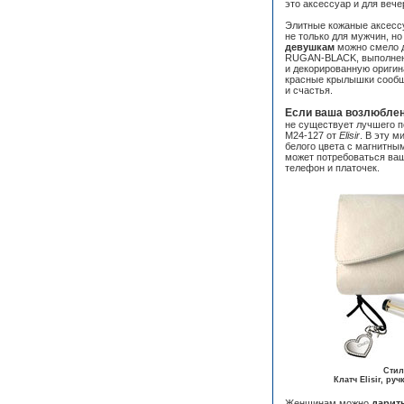
это аксессуар и для вече
Элитные кожаные аксесс
не только для мужчин, но
девушкам
можно смело 
RUGAN-BLACK, выполненн
и декорированную оригин
красные крылышки сообщ
и счастья.
Если ваша возлюблен
не существует лучшего п
M24-127 от
Elisir
. В эту 
белого цвета с магнитным
может потребоваться ваш
телефон и платочек.
Стил
Клатч Elisir, р
Женщинам можно
дарит