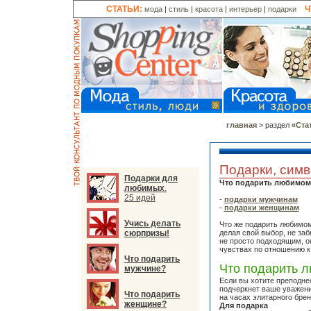
СТАТЬИ:
Ч
мода
|
стиль
|
красота
|
интерьер
|
подарки
главная
> раздел
«Ста
Подарки, сим
Подарки для
Что подарить любимом
любимых
.
25 идей
-
подарки мужчинам
-
подарки женщинам
Учись делать
Что же подарить любимом
сюрпризы!
делая свой выбор, не заб
не просто подходящим, о
чувствах по отношению к
Что подарить
Что подарить 
мужчине?
Если вы хотите преподне
подчеркнет ваше уважени
Что подарить
на часах элитарного брен
женщине?
Для подарка