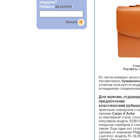
подарок?
Найди в
каталоге
:
Искать
Стил
Портфель U
Из числа кожаных аксес
посоветовать
бумажники
успехом пользуется моде
оснащенная специальными
Для мужчин, отдающ
предпочтение
классическим рубаш
приятным сюрпризом ста
запонки
Caran d`Ache
из ювелирной стали. Сег
популярна модель 5338.0
покрытая серебром и си
лаком. Еще один хит сез
запонки от компании
Phili
Laurence
, модель PL-SL3
06988. Эти запонки