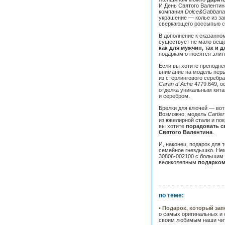
И День Святого Валентин
компания
Dolce&Gabbana
украшение — колье из за
сверкающего россыпью с
В дополнение к сказанном
существует не мало веще
как для мужчин, так и 
подаркам относятся эли
Если вы хотите преподнес
внимание на модель пер
из стерлингового серебра
Caran d`Ache
4779.649, о
отделка уникальным китай
и серебром.
Брелки для ключей — вот
Возможно, модель
Cartier
из ювелирной стали и пок
вы хотите
порадовать с
Святого Валентина
.
И, наконец, подарок для 
семейное гнездышко. Не
30806-002100 с большим 
великолепным
подарком
по теме:
• Подарок, который зап
о самых оригинальных и 
своим любимым наши чи