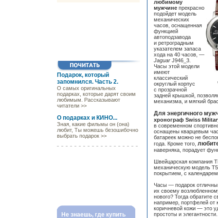
любимому
мужчине
прекрасно
подойдет модель
механических
часов, оснащенная
функцией
автоподзавода
и ретроградным
указателем запаса
хода на 40 часов, —
Jaguar
J946_3.
Часы этой модели
имеют
Подарок, который
классический
запомнился. Часть 2.
округлый корпус
О самых оригинальных
с прозрачной
подарках, которые дарят своим
задней крышкой, позволя
любимым. Рассказывают
механизма, и мягкий брас
читатели >>
Для энергичного муж
О подарках и КИНО...
хронограф Swiss Militar
Зная, какие фильмы он (она)
в современном спортивно
любит, Ты можешь безошибочно
оснащены кварцевым час
выбрать подарок >>
батареек можно не беспо
любите
года. Кроме того,
наверняка, порадует фун
Швейцарская компания Ti
механическую модель T5
покрытием, с календарем
Часы — подарок отличный
их своему возлюбленному
нового? Тогда обратите с
например, портфелей от
коричневой кожи — это у
Не знаешь, где купить
простоты и элегантности.