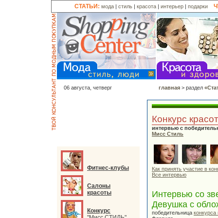
СТАТЬИ:
Ч
мода
|
стиль
|
красота
|
интерьер
|
подарки
06 августа, четверг
главная
> раздел
«Ста
Конкурс красо
интервью с победитель
Мисс Стиль
Фитнес-клубы
Как принять участие в кон
Все интервью
Салоны
красоты
Интервью со зв
Девушка с обло
Конкурс
победительница
конкурса
"Мисс СТИЛЬ"