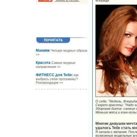
Флорида
Макияж
Четыре модных образа
>>
Красота
Самые модные
направления >>
ФИТНЕСС для Тебя:
как
выбрать свою программу?
Рекомендации >>
О себе: "Модель, Флорида
Секрет красоты: "Надо з
Здоровая диета- свежие 
Меньше мяса и кока-колы.
Многие девушки мечта
удалось Тебе стать м
Я начала с желания. Посл
возможные модельные аген