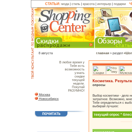
СТАТЬИ:
Ч
мода
|
стиль
|
красота
|
интерьер
|
подарки
8 августа
главная
> раздел
«Шоп
В любое
время у
Тебя есть
возможность
узнать
скидки
текущей
Косметика. Результ
недели.
опросы
Покупай
РАЗУМНО!
Москва
Выбор косметики - дело н
Новосибирск
затратное. Возможно, мне
Тебе определиться с выб
выбирай лучшее:
текущий опрос * блес