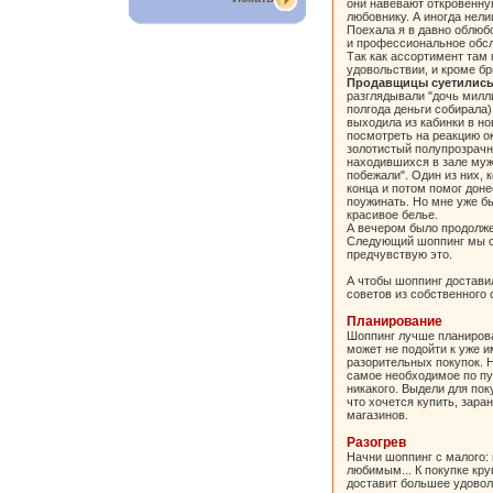
они навевают откровенн
любовнику. А иногда нел
Поехала я в давно облюбо
и профессиональное обсл
Так как ассортимент там 
удовольствии, и кроме бр
Продавщицы суетились
разглядывали "дочь милли
полгода деньги собирала)
выходила из кабинки в но
посмотреть на реакцию о
золотистый полупрозрачн
находившихся в зале муж
побежали". Один из них, 
конца и потом помог доне
поужинать. Но мне уже бы
красивое белье.
А вечером было продолже
Следующий шоппинг мы с
предчувствую это.
А чтобы шоппинг достави
советов из собственного 
Планирование
Шоппинг лучше планирова
может не подойти к уже 
разорительных покупок. Н
самое необходимое по пу
никакого. Выдели для пок
что хочется купить, зар
магазинов.
Разогрев
Начни шоппинг с малого: 
любимым... К покупке кр
доставит большее удовол