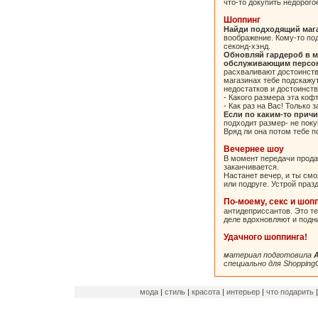
что-то докупить недорого
Шоппинг
Найди подходящий маг
воображение. Кому-то под
секонд-хэнд.
Обновляй гардероб в м
обслуживающим персо
расхваливают достоинств
магазинах тебе подскажу
недостатков и достоинств
- Какого размера эта коф
- Как раз на Вас! Только з
Если по каким-то прич
подходит размер- не покуп
Вряд ли она потом тебе п
Вечернее шоу
В момент передачи прода
заканчивается.
Настанет вечер, и ты см
или подруге. Устрой пра
По-моему, секс и шоп
антидеприссантов. Это т
деле вдохновляют и подн
Удачного шоппинга!
материал подготовила
А
специально для ShoppingC
мода
|
стиль
|
красота
|
интерьер
|
что подарить