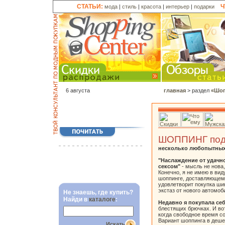
СТАТЬИ:
Ч
мода
|
стиль
|
красота
|
интерьер
|
подарки
6 августа
главная
> раздел
«Шоп
ШОППИНГ под
несколько любопытных
"Наслаждение от удачн
сексом"
- мысль не нова,
Конечно, я не имею в вид
шоппинге, доставляющем
удовлетворит покупка ши
экстаз от нового автомоб
Не знаешь, где купить?
Найди в
каталоге
:
Недавно я покупала се
блестящих брючках. И во
когда свободное время с
Вариант шоппинга в деше
Искать