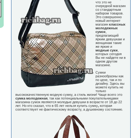
что это не
очередной магазин
со стандартным
набором товаров.
Это совершенно
новый интернет
магазин
классных
молодежных
сумок
,
предлагающий
ярким девушкам и
женщинам такие
же яркие и
модные суки
,
которых сегодня
Вы не найдете ни в
одном другом
магазине.
Сумки
разнообразны как
по цене, так и по
дизайну. Здесь вы
можете купить не
только
высококачественную модную сумку, а стиль жизни! Чаще всего это
сумка молодежная
, так как потенциальными покупательницами
магазина сумок являются молодые девушки в возрасте от 18 до 22
лет. Но кто сказал, что в 65 лет нельзя купить сумку
,
которая
соответствует не фактическому возрасту, а душевному состоянию.