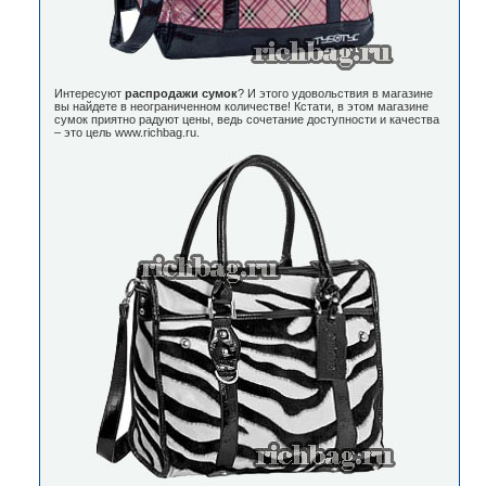
Интересуют
распродажи сумок
? И этого удовольствия в магазине
вы найдете в неограниченном количестве! Кстати, в этом магазине
сумок приятно радуют цены, ведь сочетание доступности и качества
– это цель www.richbag.ru.