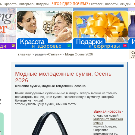
ЧТО? ГДЕ? ПОЧЕМ? :
ль
|
красота
|
интерьер
|
подарки
каталог
|
новости
|
скидки
Сд
главная
> раздел
«Статьи»
>
Мода
Осень 2026
До
Модные молодежные сумки. Осень
2026
женские сумки, модные тенденции сезона
Какие молодежные сумки нынче в моде? Теперь можно не только
посмотреть на них, но и купить эксклюзивную сумочку, которой
и
больше нет нигде!
ю
Чтобы узнать цену сумки, жми на фото:
:
Важная новость
-
открылся новый
й
Интернет магазин
сумок
www.richbag.ru.
Обратите
внимание на то,