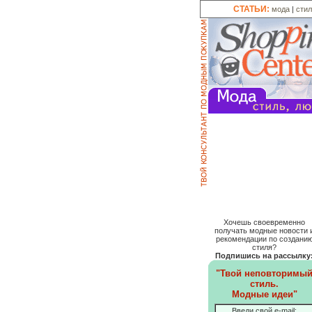
СТАТЬИ:
мода
|
сти
Хочешь своевременно
получать модные новости 
рекомендации по создани
стиля?
Подпишись на рассылку
"Твой неповторимы
стиль.
Модные идеи"
Введи свой e-mail: