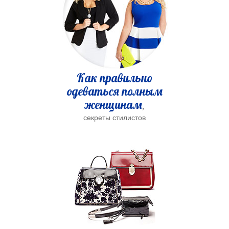
Как правильно
одеваться полным
женщинам
,
секреты стилистов