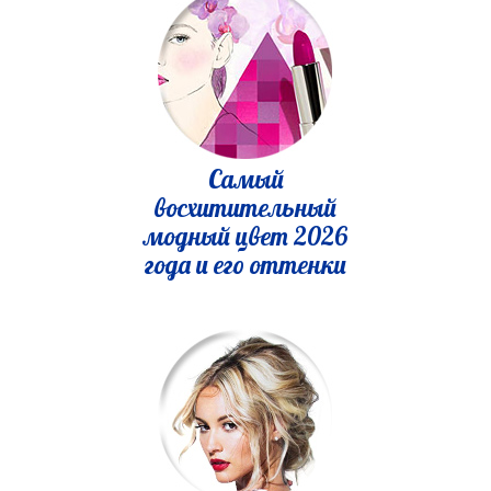
Самый
восхитительный
модный цвет 2026
года и его оттенки