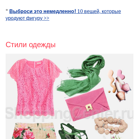
*
Выброси это немедленно!
10 вещей, которые
уродуют фигуру >>
Стили одежды