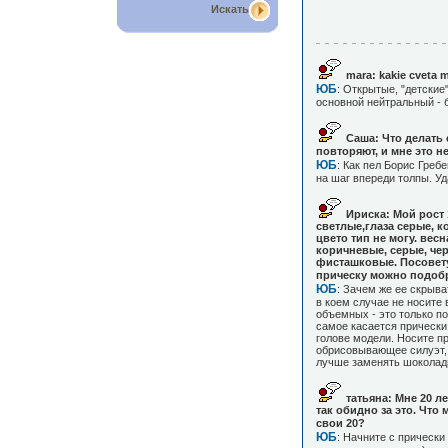
Искать
mara: kakie cveta 
ЮБ
: Открытые, "детские
основной нейтральный - 
Саша: Что делать 
повторяют, и мне это н
ЮБ
: Как пел Борис Греб
на шаг впереди толпы. Уд
Ириска: Мой рост 
светлые,глаза серые, к
цвето тип не могу. весн
коричневые, серые, чер
фисташковые. Посовету
прическу можно подобр
ЮБ
: Зачем же ее скрыв
в коем случае не носите
объемных - это только по
самое касается прически
голове модели. Носите п
обрисовывающее силуэт,
лучше заменять шоколад
татьяна: Мне 20 ле
так обидно за это. Что
свои 20?
ЮБ
: Начните с прически