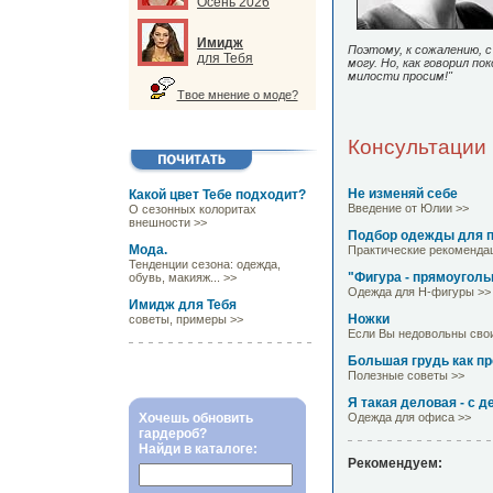
Осень 2026
Имидж
Поэтому, к сожалению, 
для Тебя
могу. Но, как говорил по
милости просим!"
Твое мнение о моде?
Консультации 
Не изменяй себе
Какой цвет Тебе подходит?
Введение от Юлии >>
О сезонных колоритах
внешности >>
Подбор одежды для 
Мода.
Практические рекоменда
Тенденции сезона: одежда,
"Фигура - прямоуголь
обувь, макияж... >>
Одежда для Н-фигуры >>
Имидж для Тебя
Ножки
советы, примеры >>
Если Вы недовольны свои
Большая грудь как п
Полезные советы >>
Я такая деловая - с д
Хочешь обновить
Одежда для офиса >>
гардероб?
Найди в каталоге:
Рекомендуем: