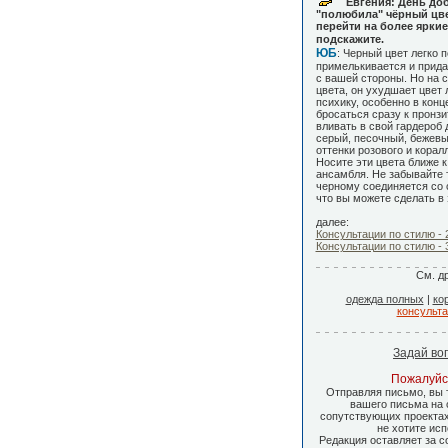
Евгения: День доб
"полюбила" чёрный цве
перейти на более яркие
подскажите.
ЮБ
: Черный цвет легко 
примелькивается и прида
с вашей стороны. Но на с
цвета, он ухудшает цвет 
психику, особенно в конц
бросаться сразу к пронз
вливать в свой гардероб 
серый, песочный, бежевый
оттенки розового и корал
Носите эти цвета ближе к
ансамбля. Не забывайте т
черному соединяется со 
что вы можете сделать в
далее:
Консультации по стилю - 
Консультации по стилю - 
См. д
одежда полных
|
ко
консульта
Задай во
Пожалуйст
Отправляя письмо, вы 
вашего письма на с
сопутствующих проектах
не хотите ис
Редакция оставляет за с