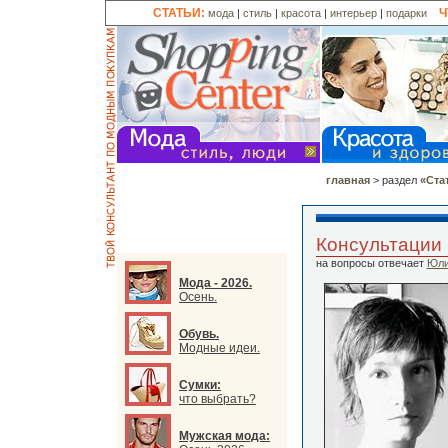
СТАТЬИ:
Ч
мода
|
стиль
|
красота
|
интерьер
|
подарки
главная
> раздел
«Ста
Консультации 
на вопросы отвечает
Юли
Мода - 2026.
Осень.
Обувь.
Модные идеи.
Сумки:
что выбрать?
Мужская мода: