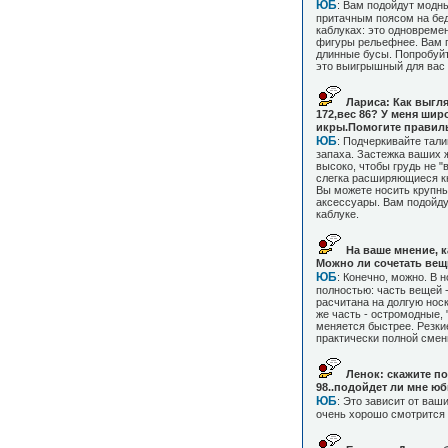
ЮБ
: Вам подойдут модны
притачным поясом на бед
каблуках: это одновреме
фигуры рельефнее. Вам п
длинные бусы. Попробуйт
это выигрышный для вас 
Лариса: Как выгля
172,вес 86? У меня ши
икры.Помогите правил
ЮБ
: Подчеркивайте тали
запаха. Застежка ваших 
высоко, чтобы грудь не "
слегка расширяющиеся кн
Вы можете носить крупны
аксессуары. Вам подойду
каблуке.
На ваше мнение, 
Можно ли сочетать вещ
ЮБ
: Конечно, можно. В 
полностью: часть вещей -
расчитана на долгую носк
же часть - остромодные, 
меняется быстрее. Резки
практически полной смены
Ленок: скажите по
98..подойдет ли мне ю
ЮБ
: Это зависит от ваш
очень хорошо смотрится 