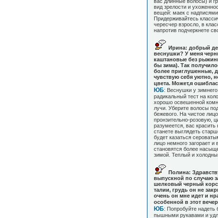
вас длинные волосы) и г
вид зрелости и ухоженно
вещей: маек с надписями
Придерживайтесь классич
чересчер взросло, в кла
напротив подчеркнете св
Ирина: добрый ден
веснушки? У меня черн
каштановые без рыжин
бы зима). Так получило
более приглушенные, да
чувствую себя уютно, но
цвета. Может,я ошибла
ЮБ
: Веснушки у зимнего
радикальный тест на коло
хорошо освешенной комн
лучи. Уберите волосы под
бежевого. На чистое лиц
пронзительно-розовую, ц
разумеется, вас красить н
станете выглядеть старше
будет казаться сероватым
лицо немного загорает и 
становятся более насыще
зимой. Теплый и холодный
Полина: Здравству
выпускной по случаю з
шелковый черный корсе
талии, грудь он не зак
очень он мне идет и нр
особенной в этот вечер.
ЮБ
: Попробуйте надеть
пышными рукавами и удл