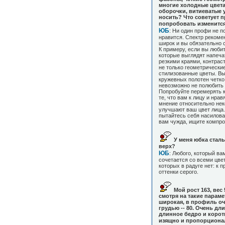
многие холодные цвета
оборочки, витиеватые 
носить? Что советует 
попробовать изменитс
ЮБ
: Ни один профи не п
нравится. Спектр рекоме
широк и вы обязательно с
К примеру, если вы люби
которые выглядят напеча
резкими краями, контрас
не только геометрически
стилизованные цветы. Вы
кружевных полотен четко
невозможно не полюбить 
Попробуйте перемерять к
те, что вам к лицу и нра
мнение относительно неко
улучшают ваш цвет лица.
пытайтесь себя насиловат
вам чужда, ищите компро
У меня юбка сталь
верх?
ЮБ
: Любого, который ва
сочетается со всеми цвет
которых в радуге нет: к 
оттенки серого.
Мой рост 163, вес 
смотря на такие параме
широкая, в профиль оче
грудью -- 80. Очень дл
длинное бедро и коротк
изящно и пропорциона