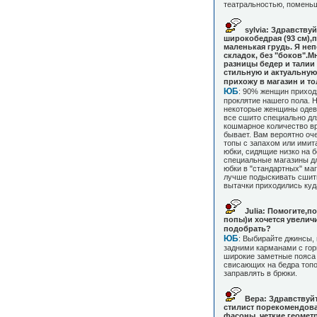
театральностью, помень
sylvia: Здравству
широкобедрая (93 см),п
маленькая грудь. Я непо
складок, без "боков".М
разницы бедер и талии 
стильную и актуальную
прихожу в магазин и то
ЮБ
: 90% женщин приходя
проклятие нашего пола. Н
некоторые женщины одева
все сшито специально для
кошмарное количество вр
бывает. Вам вероятно оч
топы с запахом или имита
юбки, сидящие низко на бе
специальные магазины дл
юбки в "стандартных" маг
лучше подыскивать сшит
вытачки приходились куда
Julia: Помогите,п
попы)и хочется увелич
подобрать?
ЮБ
: Выбирайте джинсы,
задними карманами с гор
широкие заметные пояса 
свисающих на бедра топов
заправлять в брюки.
Вера: Здравствуйт
стилист порекомендова
фасоны, четкие геометр