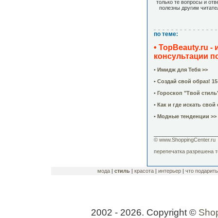
только те вопросы и отв
полезны другим читате
по теме:
• TopBeauty.ru 
консультации по
• Имидж для Тебя >>
• Создай свой образ! 1
• Гороскоп "Твой стиль
• Как и где искать свой
• Модные тенденции >>
______________________
© www.ShoppingCenter.ru
перепечатка разрешена т
мода
|
стиль
|
красота
|
интерьер
|
что подарить
2002 - 2026. Copyright ©
Shop