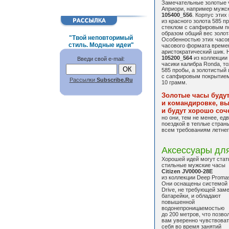
Замечательные золотые 
Априори, например мужс
105400_556
. Корпус этих
из красного золота 585 
стеклом с сапфировым по
образом общий вес золот
"Твой неповторимый
Особенностью этих часов
стиль. Модные идеи"
часового формата времен
аристократический шик. 
105200_564
из коллекции
Введи свой e-mail:
часики калибра Ronda, т
585 пробы, а золотистый
с сапфировым покрытием
Рассылки
Subscribe.Ru
10 грамм.
Золотые часы будут
и командировке, вы
и будут хорошо соч
но они, тем не менее, ед
поездкой в теплые стран
всем требованиям летне
Аксессуары дл
Хорошей идей могут стат
стильные мужские часы
Citizen JV0000-28E
из коллекции Deep Promas
Они оснащены системой 
Drive, не требующей зам
батарейки, и обладают
повышенной
водонепроницаемостью
до 200 метров, что позво
вам уверенно чувствоват
себя во время занятий