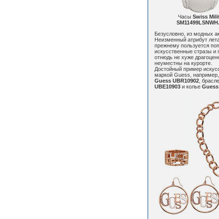
Часы
Swiss Mili
SM11499LSNWH
Безусловно, из модных а
Неизменный атрибут лета
прежнему пользуется по
искусственные стразы и 
отнюдь не хуже драгоцен
неуместны на курорте.
Достойный пример искус
маркой Guess, например,
Guess UBR10902
, брасл
UBE10903
и колье
Guess