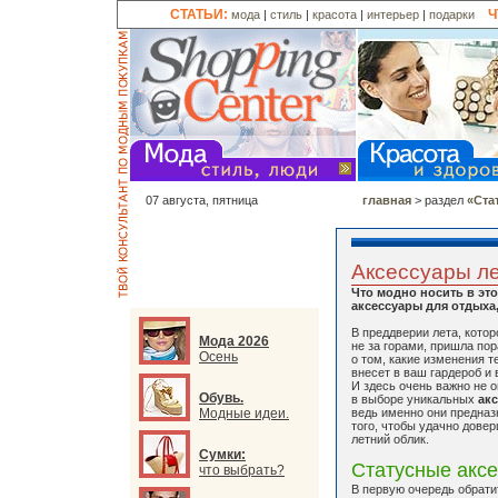
СТАТЬИ:
Ч
мода
|
стиль
|
красота
|
интерьер
|
подарки
07 августа, пятница
главная
> раздел
«Ста
Аксессуары л
Что модно носить в это
аксессуары для отдыха,
В преддверии лета, котор
Мода 2026
не за горами, пришла по
Осень
о том, какие изменения т
внесет в ваш гардероб и 
И здесь очень важно не 
Обувь.
в выборе уникальных
ак
Модные идеи.
ведь именно они предназ
того, чтобы удачно дове
летний облик.
Сумки:
Статусные акс
что выбрать?
В первую очередь обрати