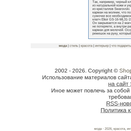
Так, например, черный кл
из натуральной кожи и у
из кристаллов Swarovski
карман на молнии, что по
сумочке все необходимо
клатч Elisir GS-16-ML31-
Он закрывается на 2 магн
не потеряете, а внутри р
карман для мелочей. Ос
ремешок на руку, которы
мода
|
стиль
|
красота
|
интерьер
|
что подарить
2002 - 2026. Copyright ©
Shop
Использование материалов сайт
на сайт 
Иное может повлечь за собо
требован
RSS-нов
Политика 
мода - 2026
,
красота
,
ин