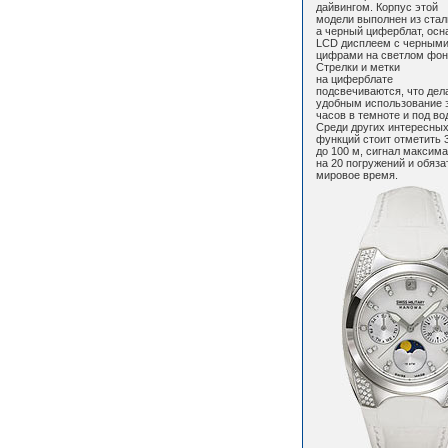
дайвингом. Корпус этой
модели выполнен из стал
а черный циферблат, ос
LCD дисплеем с черным
цифрами на светлом фон
Стрелки и метки
на циферблате
подсвечиваются, что дел
удобным использование 
часов в темноте и под во
Среди других интересны
функций стоит отметить 
до 100 м, сигнал максим
на 20 погружений и обяз
мировое время.