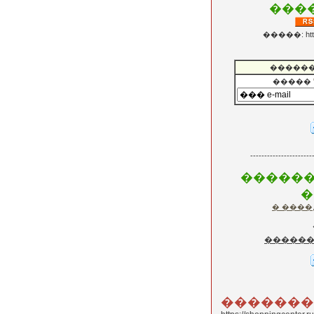
���
�����: https:
�����
�����
----------------------
������
�
� ����
�������
�������