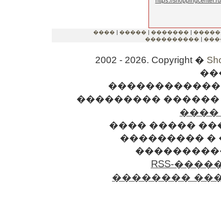
https://shoppingcenter.ru
����
|
�����
|
�������
|
�����
����������
|
���
2002 - 2026. Copyright �
Sh
��
������������
��������� ������
���� Sh
���� ����� ��
��������� � 
����������
RSS-����
�������� ��