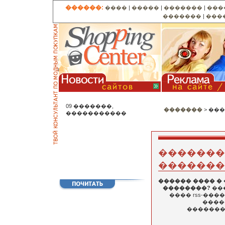
������:
����
|
�����
|
�������
|
���
�������
|
���
09 �������,
�������
> ��
�����������
�������.
�������
������ ���� �
��������?
��
���� rss-��
�����
��������