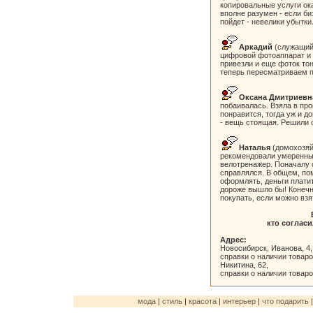
копировальные услуги ок
вполне разумен - если би
пойдет - невелики убытки
Аркадий
(служащий)
цифровой фотоаппарат и 
привезли и еще фоток тон
теперь пересматриваем п
Оксана Дмитриевн
побаивалась. Взяла в про
понравится, тогда уж и до
- вещь стоящая. Решили 
Наталья
(домохозяй
рекомендовали умеренные
велотренажер. Поначалу 
справлялся. В общем, по
оформлять, деньги платит
дороже вышло бы! Конечно
покупать, если можно взя
кто согласи
Адрес:
Новосибирск, Иванова, 4,
справки о наличии товаров
Никитина, 62,
справки о наличии товаров
мода
|
стиль
|
красота
|
интерьер
|
что подарить