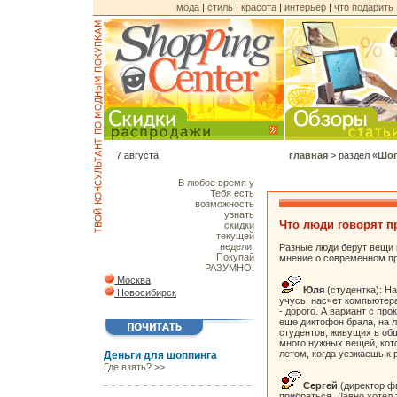
мода
|
стиль
|
красота
|
интерьер
|
что подарить
7 августа
главная
> раздел
«Шоп
В любое
время у
Тебя есть
возможность
узнать
Что люди говорят п
скидки
текущей
недели.
Разные люди берут вещи н
Покупай
мнение о современном пр
РАЗУМНО!
Москва
Юля
(студентка): На
Новосибирск
учусь, насчет компьютер
- дорого. А вариант с пр
еще диктофон брала, на л
студентов, живущих в общ
много нужных вещей, кото
летом, когда уезжаешь к 
Деньги для шоппинга
Где взять? >>
Сергей
(директор ф
прибраться. Давно хотел 