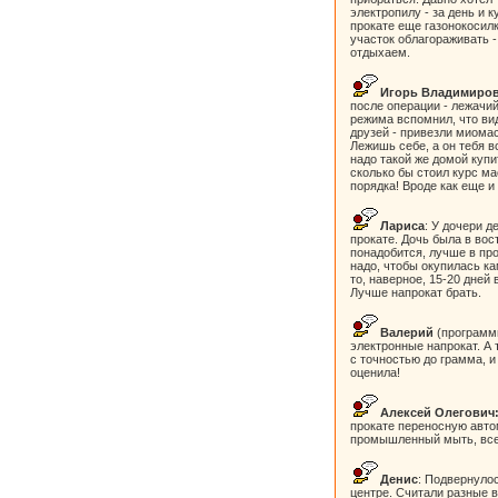
электропилу - за день и к
прокате еще газонокосилк
участок облагораживать -
отдыхаем.
Игорь Владимиро
после операции - лежачий
режима вспомнил, что ви
друзей - привезли миома
Лежишь себе, а он тебя в
надо такой же домой куп
сколько бы стоил курс ма
порядка! Вроде как еще и
Лариса
: У дочери д
прокате. Дочь была в вос
понадобится, лучше в про
надо, чтобы окупилась ка
то, наверное, 15-20 дней 
Лучше напрокат брать.
Валерий
(программи
электронные напрокат. А 
с точностью до грамма, 
оценила!
Алексей Олегович
прокате переносную авто
промышленный мыть, все
Денис
: Подвернуло
центре. Считали разные 