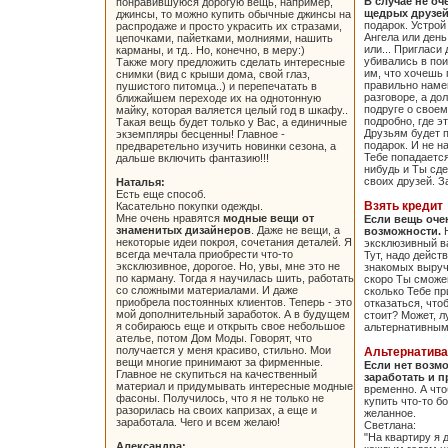
В случае не о
понравившуюся дорогую вещь, например,
щедрых друзе
джинсы, то можно купить обычные джинсы на
подарок. Устрой
распродаже и просто украсить их стразами,
Ангела или день
цепочками, пайетками, молниями, нашить
или... Пригласи 
карманы, и тд.. Но, конечно, в меру:)
убивались в пои
Также могу предложить сделать интересные
им, что хочешь 
снимки (вид с крыши дома, свой глаз,
правильно намек
пушистого питомца..) и перепечатать в
разговоре, а до
ближайшем переходе их на однотонную
подруге о своем
майку, которая валяется целый год в шкафу..
подробно, где эт
Такая вещь будет только у Вас, а единичные
Друзьям будет 
экземпляры бесценны! Главное -
подарок. И не на
предваретельно изучить новинки сезона, а
Тебе попадается
дальше включить фантазию!!!
нибудь и Ты сд
своих друзей. З
Наталья:
Есть еще способ.
Взять кредит
Касательно покупки одежды.
Мне очень нравятся
модные вещи от
Если вещь очен
знаменитых дизайнеров
. Даже не вещи, а
возможности.
Н
некоторые идеи покроя, сочетания деталей. Я
эксклюзивный ва
всегда мечтала приобрести что-то
Тут, надо дейст
эксклюзивное, дорогое. Но, увы, мне это не
знакомых выручи
по карману. Тогда я научилась шить, работать
скоро Ты сможе
со сложными материалами. И даже
сколько Тебе пр
приобрела постоянных клиентов. Теперь - это
отказаться, что
мой дополнительный заработок. А в будущем
стоит? Может, 
я собираюсь еще и открыть свое небольшое
альтернативным
ателье, потом Дом Моды. Говорят, что
получается у меня красиво, стильно. Мои
Альтернатива
вещи многие принимают за фирменные.
Если нет возмо
Главное не скупиться на качественный
заработать и п
материал и придумывать интересные модные
временно. А чт
фасоны. Получилось, что я не только не
купить что-то б
разорилась на своих капризах, а еще и
желанное.
заработала. Чего и всем желаю!
Светлана:
"На квартиру я 
Александра: