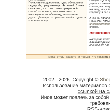
каждым годом ц
Полностью поддерживаю идею обновления
удавлось накоп
гардероба, предложенную Натальей. Я тоже
концов, мне над
сама шью, и это не только прекрасный
машину, чему те
способ экономить, но и возможность
квартиру я все ж
выглядеть по-особенному, непохоже на
других. Да и просто приятно самой создавать
А как Ты справ
красивые вещи...
Присылай письма
shopping@shoppi
справа.
Удачного шоп
материал подг
Александра В
специально для 
мода
|
стиль
|
красота
|
интерьер
|
что подарить
2002 - 2026. Copyright ©
Shop
Использование материалов 
ссылкой на с
Иное может повлечь за собо
требован
RSS-нов