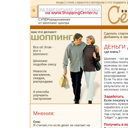
мода
|
стиль
|
красота
|
интерьер
|
что подарить
CУПЕРпредложение
от Шоппинг-центра
Сделать старт
Добавить в зак
ДЕНЬГИ 
Все об Этом -
все о
где взять?
Шоппинге:
Шоппинг - тот р
Шоппинг
способна понят
подобен сексу
мужчины по пов
Это, если вещь к
Новости
тебя нет денег.
магазинов,
разочарование. 
скидки,
Если Ты все-та
распродажи
стало купить п
результаты не з
несколько спосо
4 способа
улучшить
Заработать
настроение
Если покупку 
накопить нужну
поработать и с
Этот способ са
Мнения:
том случае, ес
"уйдет" к друго
Оля:
Получить в п
Я считаю,что если денег не хватает на