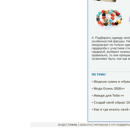
4. Подбирать одежду нео
особенностей фигуры. На
предлагают не только оде
гардероба с участием ст
гардероб, выберет нужный
правильно, то они прекр
позволяют быть «не как в
по теме:
• Модные сумки и обув
• Мода Осень 2026>>
• Имидж для Тебя >>
• Создай свой образ! 1
• Как и где искать свой
мода
|
стиль
|
красота
|
интерьер
|
что подарить