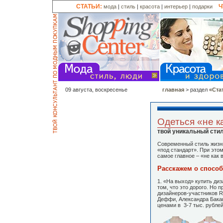
СТАТЬИ:
Ч
мода
|
стиль
|
красота
|
интерьер
|
подарки
09 августа, воскресенье
главная
> раздел
«Ста
Одеться «не к
твой уникальный сти
Современный стиль жизн
«под стандарт». При этом
самое главное – «не как 
Расскажем о способ
1. «На выход» купить ди
том, что это дорого. Но 
дизайнеров-участников 
Деффи, Александра Бакан
ценами в 3-7 тыс. рублей