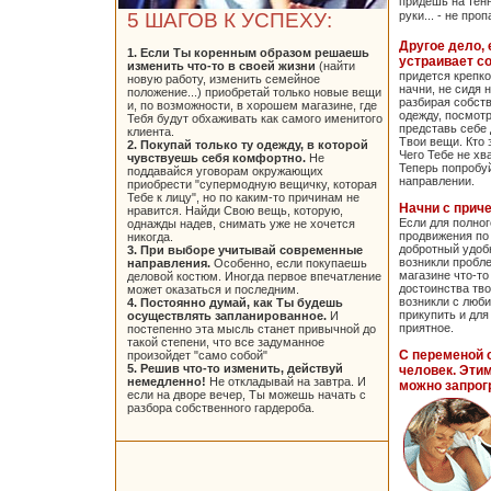
придешь на тенн
5 ШАГОВ К УСПЕХУ:
руки... - не про
Другое дело, 
1. Если Ты коренным образом решаешь
устраивает с
изменить что-то в своей жизни
(найти
придется крепк
новую работу, изменить семейное
начни, не сидя 
положение...) приобретай только новые вещи
разбирая собст
и, по возможности, в хорошем магазине, где
одежду, посмотр
Тебя будут обхаживать как самого именитого
представь себе 
клиента.
Твои вещи. Кто
2. Покупай только ту одежду, в которой
Чего Тебе не хв
чувствуешь себя комфортно.
Не
Теперь попробу
поддавайся уговорам окружающих
направлении.
приобрести "супермодную вещичку, которая
Тебе к лицу", но по каким-то причинам не
Начни с приче
нравится. Найди Свою вещь, которую,
Если для полног
однажды надев, снимать уже не хочется
продвижения по 
никогда.
добротный удоб
3. При выборе учитывай современные
возникли пробле
направления.
Особенно, если покупаешь
магазине что-т
деловой костюм. Иногда первое впечатление
достоинства тв
может оказаться и последним.
возникли с люб
4. Постоянно думай, как Ты будешь
прикупить и для
осуществлять запланированное.
И
приятное.
постепенно эта мысль станет привычной до
такой степени, что все задуманное
С переменой 
произойдет "само собой"
5. Решив что-то изменить, действуй
человек. Эти
немедленно!
Не откладывай на завтра. И
можно запрог
если на дворе вечер, Ты можешь начать с
разбора собственного гардероба.