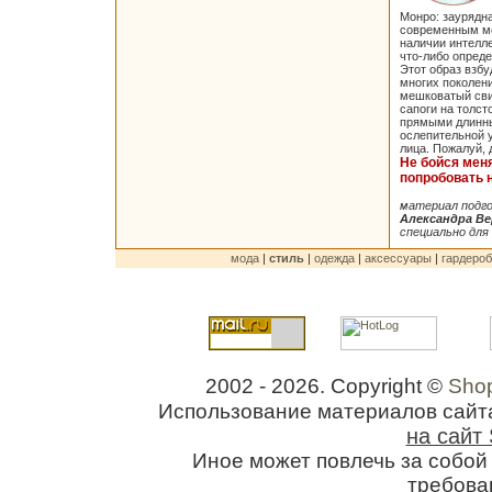
Монро: заурядн
современным ме
наличии интелл
что-либо опреде
Этот образ взб
многих поколени
мешковатый сви
сапоги на толст
прямыми длинн
ослепительной 
лица. Пожалуй, 
Не бойся меня
попробовать 
материал подг
Александра В
специально для 
мода
|
стиль
|
одежда
|
аксессуары
|
гардероб
2002 - 2026. Copyright ©
Shop
Использование материалов сайт
на сайт 
Иное может повлечь за собо
требован