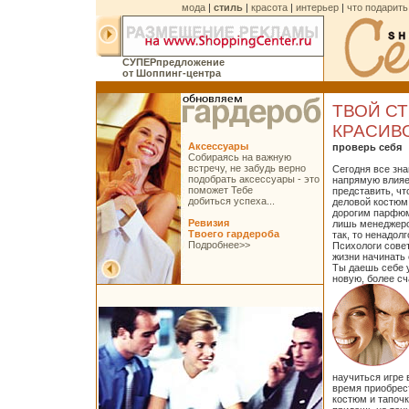
мода
|
стиль
|
красота
|
интерьер
|
что подарить
CУПЕРпредложение
от Шоппинг-центра
ТВОЙ СТ
КРАСИВ
Аксессуары
проверь себя
Собираясь на важную
встречу, не забудь верно
Сегодня все зна
подобрать аксессуары - это
напрямую влияет
поможет Тебе
представить, чт
добиться успеха...
деловой костюм 
дорогим парфюм
Ревизия
лишь менеджеро
Твоего гардероба
так, то ненадол
Подробнее>>
Психологи сове
жизни начинать 
Ты даешь себе 
новую, более сч
научиться игре 
время приобрес
костюм и тапочк