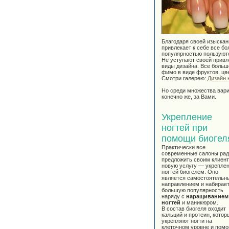
Благодаря своей изыскан
привлекает к себе все б
популярностью пользуютс
Не уступают своей прив
виды дизайна. Все больш
фимо в виде фруктов, цве
Смотри галерею:
Дизайн 
Но среди множества вари
конечно же, за Вами.
Укрепление
ногтей при
помощи биогел
Практически все
современные салоны ра
предложить своим клиен
новую услугу — укрепле
ногтей биогелем. Оно
является самостоятельн
направлением и набирает
большую популярность
наряду с
наращиванием
ногтей
и маникюром.
В состав биогеля входит
кальций и протеин, котор
укрепляют ногти на
клеточном уровне и помо