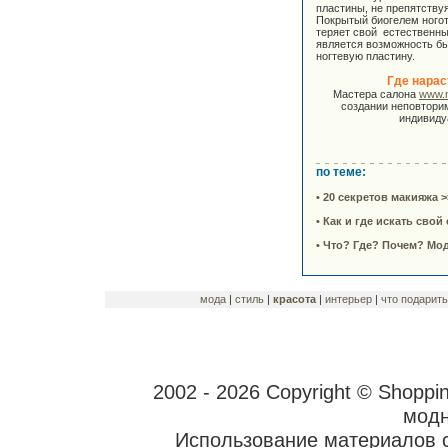
пластины, не препятству
Покрытый биогелем ногот
теряет свой естественн
является возможность бы
ногтевую пластину.
Где нарас
Мастера салона
www.n
создании неповторим
индивиду
по теме:
• 20 секретов макияжа >
• Как и где искать свой
• Что? Где? Почем? Мо
мода
|
стиль
|
красота
|
интерьер
|
что подарить
2002 - 2026 Copyright © Shoppi
модн
Использование материалов 