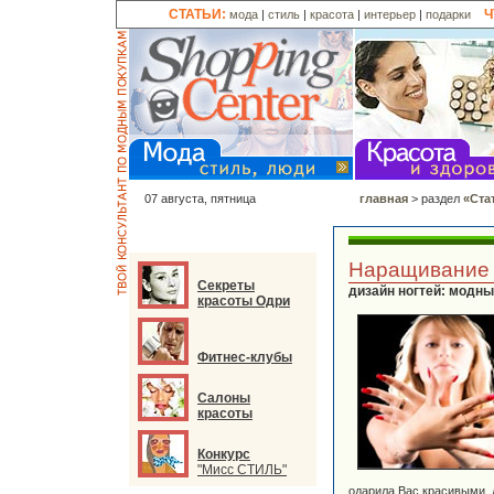
СТАТЬИ:
Ч
мода
|
стиль
|
красота
|
интерьер
|
подарки
07 августа, пятница
главная
> раздел
«Ста
Наращивание 
Секреты
дизайн ногтей: модны
красоты Одри
Фитнес-клубы
Салоны
красоты
Конкурс
"Мисс СТИЛЬ"
одарила Вас красивыми,