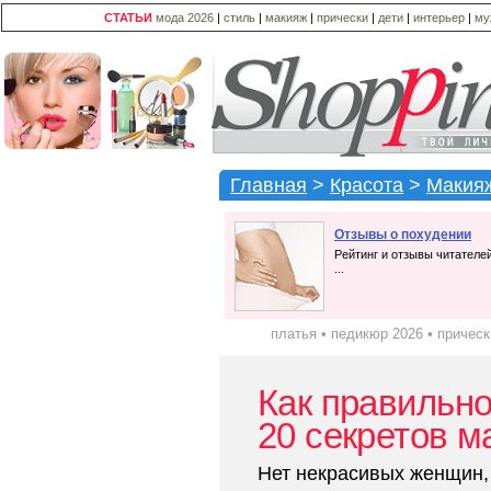
СТАТЬИ
мода 2026
|
стиль
|
макияж
|
прически
|
дети
|
интерьер
|
му
Главная
>
Красота
>
Макия
Отзывы о похудении
Рейтинг и отзывы читателе
...
платья
•
педикюр 2026
•
прическ
Как правильно
20 секретов м
Нет некрасивых женщин,