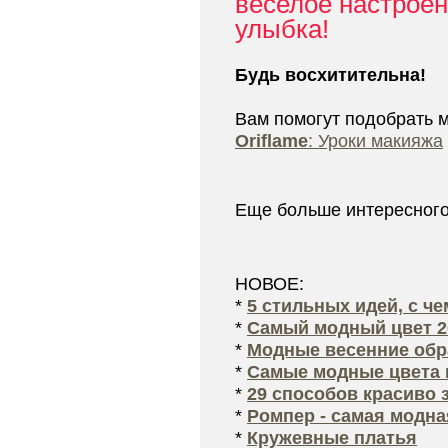
веселое настроен
улыбка!
Будь восхитительна!
Вам помогут подобрать 
Oriflame
: Уроки макияжа
Еще больше интересног
НОВОЕ:
*
5 стильных идей, с ч
*
Самый модный цвет 2
*
Модные весенние обра
*
Самые модные цвета 
*
29 способов красиво 
*
Ромпер - самая модна
*
Кружевные платья