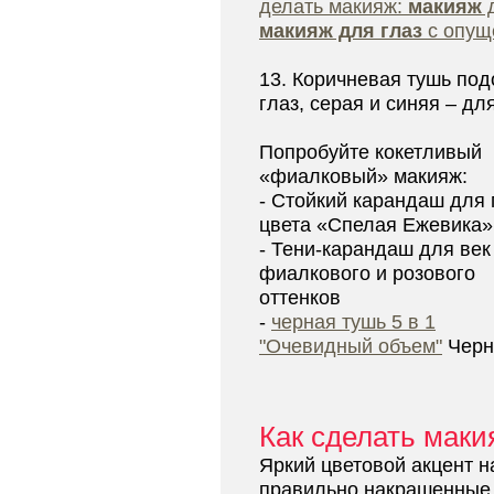
делать макияж:
макияж
д
макияж для глаз
с опущ
13. Коричневая тушь под
глаз, серая и синяя – дл
Попробуйте кокетливый
«фиалковый» макияж:
- Стойкий карандаш для 
цвета «Спелая Ежевика»
- Тени-карандаш для век
фиалкового и розового
оттенков
-
черная тушь 5 в 1
"Очевидный объем"
Черн
Как сделать маки
Яркий цветовой акцент н
правильно накрашенные