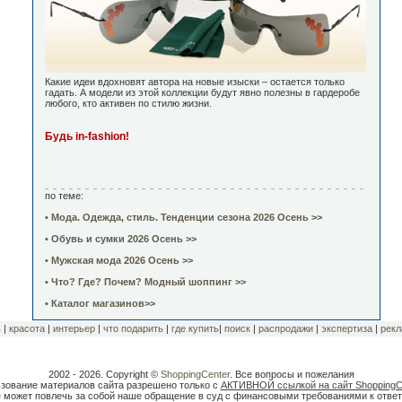
Какие идеи вдохновят автора на новые изыски – остается только
гадать. А модели из этой коллекции будут явно полезны в гардеробе
любого, кто активен по стилю жизни.
Будь in-fashion!
по теме:
• Мода. Одежда, стиль. Тенденции сезона 2026 Осень >>
• Обувь и сумки 2026 Осень >>
• Мужская мода 2026 Осень >>
• Что? Где? Почем? Модный шоппинг >>
• Каталог магазинов>>
ь
|
красота
|
интерьер
|
что подарить
|
где купить
|
поиск
|
распродажи
|
экспертиза
|
рекл
2002 - 2026. Copyright ©
ShoppingCenter
. Все вопросы и пожелания
зование материалов сайта разрешено только с
АКТИВНОЙ ссылкой на сайт ShoppingCe
 может повлечь за собой наше обращение в суд с финансовыми требованиями к ответ