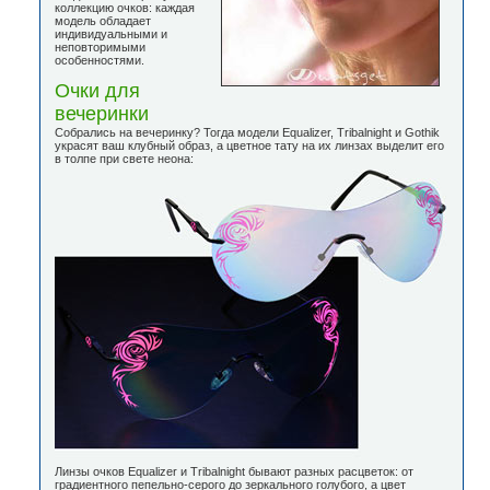
коллекцию очков: каждая
модель обладает
индивидуальными и
неповторимыми
особенностями.
Очки для
вечеринки
Собрались на вечеринку? Тогда модели Equalizer, Tribalnight и Gothik
украсят ваш клубный образ, а цветное тату на их линзах выделит его
в толпе при свете неона:
Линзы очков Equalizer и Tribalnight бывают разных расцветок: от
градиентного пепельно-серого до зеркального голубого, а цвет