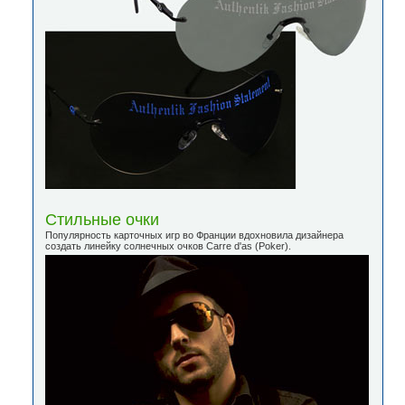
Стильные очки
Популярность карточных игр во Франции вдохновила дизайнера
создать линейку солнечных очков Carre d'as (Poker).