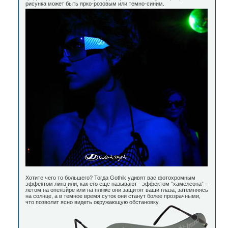
рисунка может быть ярко-розовым или темно-синим.
Хотите чего то большего? Тогда Gothik удивят вас фотохромным
эффектом линз или, как его еще называют - эффектом “хамелеона” –
летом на опенэйре или на пляже они защитят ваши глаза, затемняясь
на солнце, а в темное время суток они станут более прозрачными,
что позволит ясно видеть окружающую обстановку.