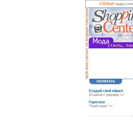
СТАТЬИ:
мода
|
сти
Создай свой образ!
15 шагов к триумфу >>
Гороскоп
"Твой стиль" >>