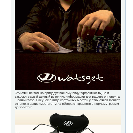
Эти очки не только придадут вашему виду эффектность, но и
закроют самый ценный источник информации для вашего оппонента
– ваши глаза. Рисунок в виде карточных мастей у этих очков меняет
оттенок в зависимости от угла обзора от красного с перламутровым
до золотого.