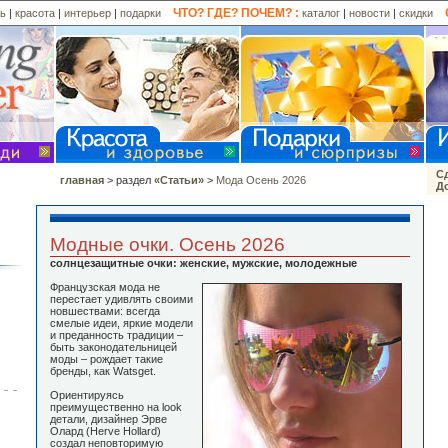
ЧТО? ГДЕ? ПОЧЕМ? :
ль
|
красота
|
интерьер
|
подарки
каталог
|
новости
|
скидки
Сд
главная
> раздел
«Статьи»
>
Мода Осень 2026
До
Модные очки. Осень 2026
солнцезащитные очки: женские, мужские, молодежные
Французская мода не
перестает удивлять своими
новшествами: всегда
смелые идеи, яркие модели
и преданность традиции –
быть законодательницей
моды – рождает такие
бренды, как Watsget.
Ориентируясь
преимущественно на look
детали, дизайнер Эрве
Олард (Herve Hollard)
создал неповторимую