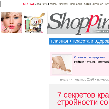
СТАТЬИ
мода 2026
|
стиль
|
макияж
|
прически
|
дети
|
интерьер
|
му
Главная
>
Красота и Здоро
Отзывы о похудении
Рейтинг и отзывы читателе
...
платья
•
педикюр 2026
•
прическ
7 секретов кр
стройности со