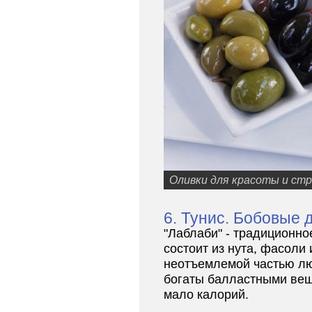
Оливки для красоты и ст
6. Тунис. Бобовые 
"Лаблаби" - традиционно
состоит из нута, фасоли
неотъемлемой частью лю
богаты балластными вещ
мало калорий.