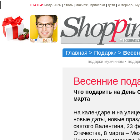
СТАТЬИ
мода 2026
|
стиль
|
макияж
|
прически
|
дети
|
интерьер
|
му
Главная
>
Подарки
>
Весен
подарки мужчинам
•
подар
Весенние под
Что подарить на День С
марта
На календаре и на улице 
новые даты, новые празд
святого Валентина, 23 ф
Отечества, 8 марта – М