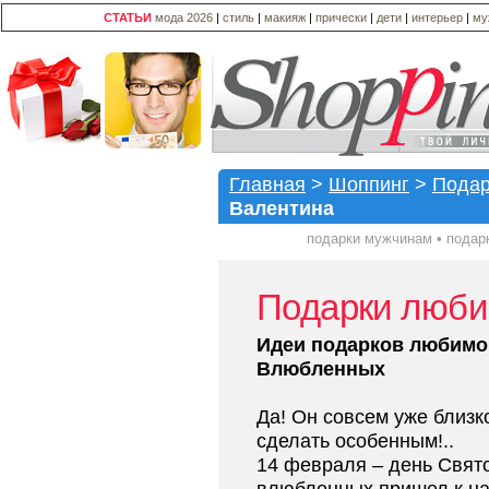
СТАТЬИ
мода 2026
|
стиль
|
макияж
|
прически
|
дети
|
интерьер
|
му
Главная
>
Шоппинг
>
Подар
Валентина
подарки мужчинам
•
подар
Подарки люб
Идеи подарков любимо
Влюбленных
Да! Он совсем уже близко
сделать особенным!..
14 февраля – день Свято