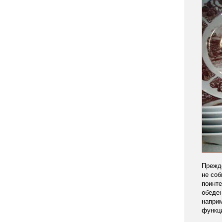
Прежде
не соб
поинте
обеден
наприм
функци