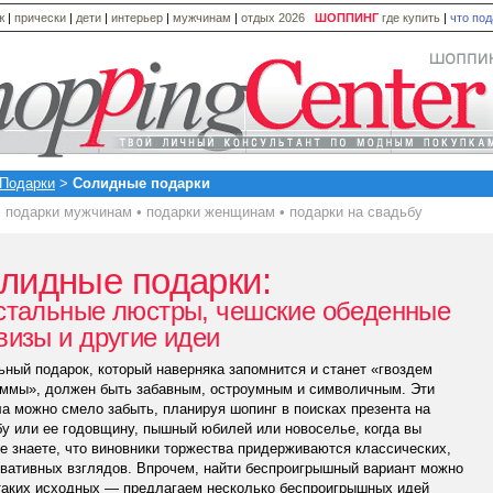
ж
|
прически
|
дети
|
интерьер
|
мужчинам
|
отдых 2026
ШОППИНГ
где купить
|
что по
Подарки
>
Солидные подарки
подарки мужчинам
•
подарки женщинам
•
подарки на свадьбу
лидные подарки:
стальные люстры, чешские обеденные
визы и другие идеи
ный подарок, который наверняка запомнится и станет «гвоздем
аммы», должен быть забавным, остроумным и символичным. Эти
а можно смело забыть, планируя шопинг в поисках презента на
у или ее годовщину, пышный юбилей или новоселье, когда вы
е знаете, что виновники торжества придерживаются классических,
вативных взглядов. Впрочем, найти беспроигрышный вариант можно
 таких исходных — предлагаем несколько беспроигрышных идей