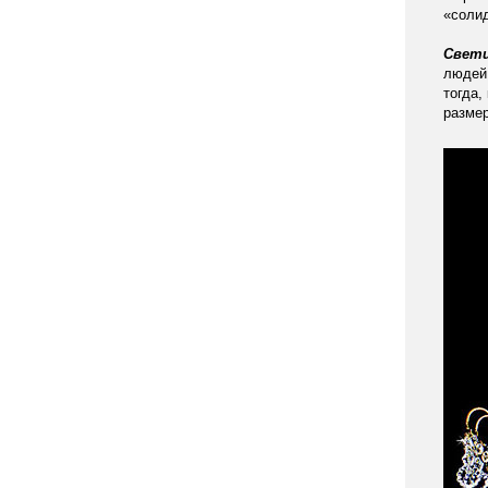
«солид
Свети
людей
тогда,
размер