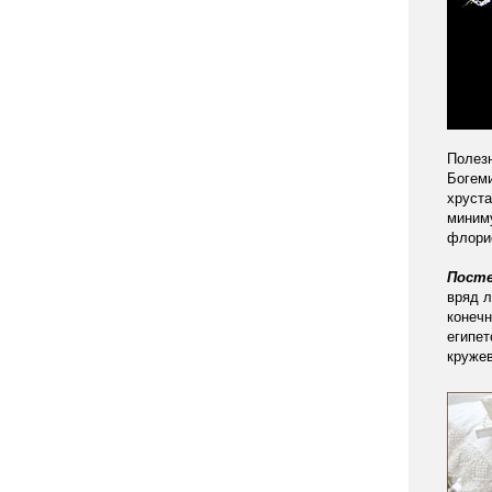
Полезн
Богеми
хруст
миним
флори
Посте
вряд л
конечн
египет
круже