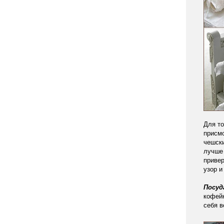
Для то
присмо
чешск
лучше 
привер
узор и
Посуд
кофей
себя в