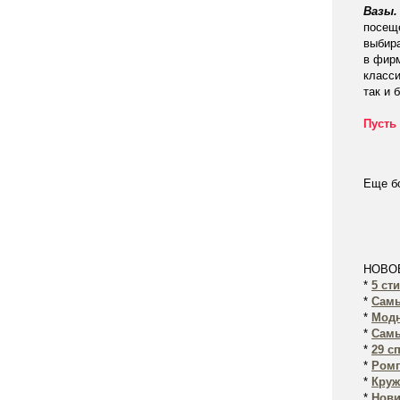
Вазы.
посещ
выбира
в фирм
класси
так и 
Пусть
Еще б
НОВО
*
5 ст
*
Самы
*
Модн
*
Самы
*
29 с
*
Ромп
*
Круж
*
Нови