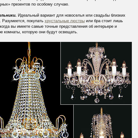
ных» презентов по особому случаю.
льники.
Идеальный вариант для новоселья или свадьбы близких
. Разумеется, покупать
хрустальные люстры
или бра стоит лишь
 когда вы имеете самые точные представления об интерьере и
е комнаты, которую они будут освещать.