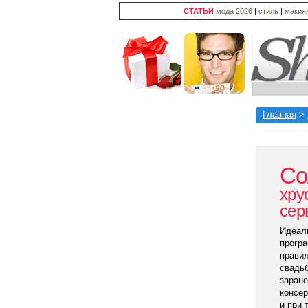
СТАТЬИ
мода 2026
|
стиль
|
макия
Главная
>
Со
хру
сер
Идеаль
прогр
правил
свадьб
заране
консер
и при