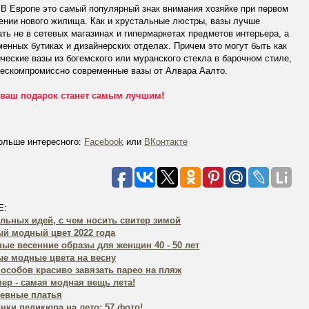
В Европе это самый популярный знак внимания хозяйке при первом
ении нового жилища. Как и хрустальные люстры, вазы лучше
ть не в сетевых магазинах и гипермаркетах предметов интерьера, а
енных бутиках и дизайнерских отделах. Причем это могут быть как
ческие вазы из богемского или муранского стекла в барочном стиле,
бескомпромиссно современные вазы от Алвара Аалто.
 ваш подарок станет самым лучшим!
ольше интересного:
Facebook
или
ВКонтакте
Е:
ильных идей, с чем носить свитер зимой
й модный цвет 2022 года
ые весенние образы для женщин 40 - 50 лет
е модные цвета на весну
пособов красиво завязать парео на пляж
ер - самая модная вещь лета!
евные платья
нки педикюра на лето: 57 фото!