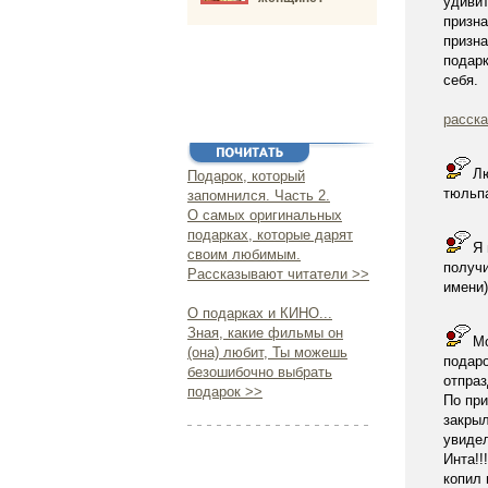
удиви
призна
призна
подарк
себя.
расска
Лю
Подарок, который
тюльпа
запомнился. Часть 2.
О самых оригинальных
подарках, которые дарят
Я 
своим любимым.
получи
Рассказывают читатели >>
имени)
О подарках и КИНО...
Зная, какие фильмы он
Мо
(она) любит, Ты можешь
подаро
безошибочно выбрать
отпраз
подарок >>
По при
закрыл
увидел
Инта!!
копил 