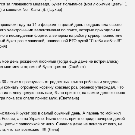
ся за плюшевого медведя, букет тюльпанов (мои любимые цветы! 1
) и кошелек Neri Karra :)). (Гаухар)
прошлом году на 14-е февраля я целый день поздравляла своего
го электронными валентинками по почте, которые приходили не
 но в неожиданной форме, а вечером на работу курьер принес мне
ый букет роз с запиской, написанной ЕГО рукой "Я тебя люблю!!!".
рия)
 мое день рождения любимый (тогда еще даже не встречались)
л мне меч и огромный букет цветов. (Cкайнет)
 30 летие я проснулась от радостных криков ребенка и увидела
и комнаты огромную корзину красных роз, ребенок утверждал, что
л их в лесу целую ночь сам, было приятно, на самом деле конечно
тра пока все спали принес муж. (Светлана)
исланный букет роз в самый обычный день. А парень то мой жил
в России, а я на Украине. Было очень приятно придя вечером домой
ь цветы с записочкой от него. Сначала даже не поняла от кого, не
ла, что так возможно !!!!! (Лина)