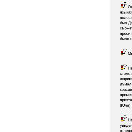
Од
языках
полови
был Де
сможет
просит
было о
Мн
На
столе 
шарико
думала
красив
времен
приятн
(Юля)
На
увидел
от зло