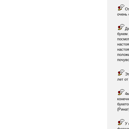
От
очень
Де
букем 
посмот
настоя
настоя
положи
почувс
Эт
лет от
4м
конечн
букето
(Ринат
У 
фотоап