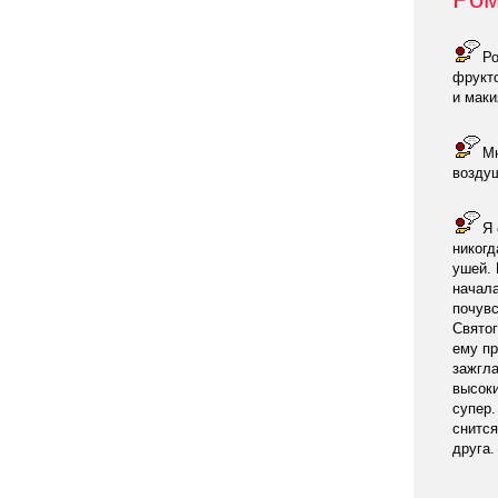
Ро
фрукто
и маки
М
воздуш
Я 
никогд
ушей. 
начала
почувс
Святог
ему пр
зажгла
высоки
супер.
снится
друга.