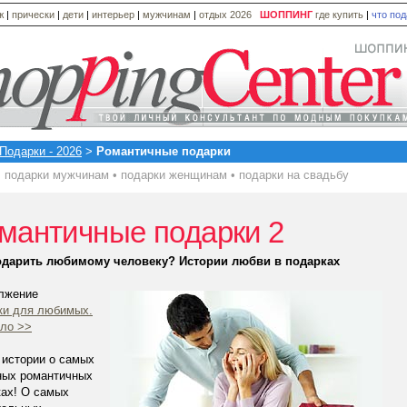
ж
|
прически
|
дети
|
интерьер
|
мужчинам
|
отдых 2026
ШОППИНГ
где купить
|
что по
Подарки - 2026
>
Романтичные подарки
подарки мужчинам
•
подарки женщинам
•
подарки на свадьбу
мантичные подарки 2
одарить любимому человеку? Истории любви в подарках
лжение
ки для любимых.
ало >>
 истории о самых
ных романтичных
ках! О самых