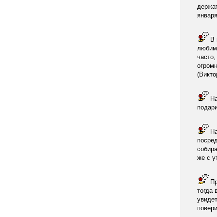
держат
января
В 
любимо
часто,
огромн
(Викто
На
подари
На
посред
собира
же с у
Пр
тогда 
увидет
повери