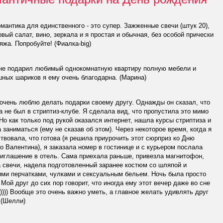
мантика для единственного - это супер. Зажженные свечи (штук 20),
вый салат, вино, зеркала и я простая и обычная, без особой прически
яжа. Попробуйте! (Фиалка-big)
не подарил любимый однокомнатную квартиру полную мебели и
ных шариков я ему очень благодарна. (Марина)
очень люблю делать подарки своему другу. Однажды он сказал, что
а не был в стриптиз-клубе. Я сделала вид, что пропустила это мимо
Но как только под рукой оказался интернет, нашла курсы стриптиза и
 заниматься (ему не сказав об этом). Через некоторое время, когда я
твовала, что готова (я решила приурочить этот сюрприз ко Дню
о Валентина), я заказала номер в гостинице и с курьером послала
иглашение в отель. Сама приехала раньше, привезла магнитофон,
 свечи, надела подготовленный заранее костюм со шляпой и
ми перчатками, чулками и сексуальным бельем. Ночь была просто
 Мой друг до сих пор говорит, что иногда ему этот вечер даже во сне
)))) Вообще это очень важно уметь, а главное желать удивлять друг
 (Шелли)