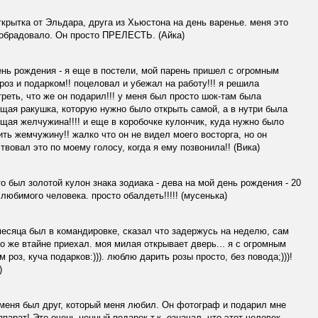
крытка от Эльдара, друга из Хьюстона на день варенье. меня это
 обрадовало. Он просто ПРЕЛЕСТЬ. (Айка)
нь рождения - я еще в постели, мой парень пришел с огромным
роз и подарком!! поцеловал и убежал на работу!!! я решила
реть, что же он подарил!!! у меня был просто шок-там была
щая ракушка, которую нужно было открыть самой, а в нутри была
щая желчужина!!!! и еще в коробочке кулончик, куда нужно было
ть жемчужину!! жалко что он не видел моего восторга, но он
твовал это по моему голосу, когда я ему позвонила!! (Вика)
о был золотой кулон знака зодиака - дева на мой день рождения - 20
 любимого человека. просто обалдеть!!!!! (мусенька)
есяца был в командировке, сказал что задержусь на неделю, сам
о же втайне приехал. моя милая открывает дверь... я с огромным
м роз, куча подарков:))). люблю дарить розы просто, без повода;)))!
)
меня был друг, который меня любил. Он фотограф и подарил мне
парат! Это очень ценный подарок т.к. означал, что этот человек