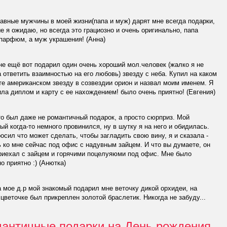
авные мужчины в моей жизни(папа и муж) дарят мне всегда подарки,
е я ожидаю, но всегда это грациозно и очень оригинально, папа
парфюм, а муж украшения! (Анна)
е ещё вот подарил один очень хороший мол.человек (жалко я не
 ответить взаимностью на его любовь) звезду с неба. Купил на каком
те американском звезду в созвездии орион и назвал моим именем. Я
ла диплом и карту с ее нахождением! было очень приятно! (Евгения)
о был даже не романтичный подарок, а просто сюрприз. Мой
й когда-то немного провинился, ну в шутку я на него и обидилась.
осил что может сделать, чтобы загладить свою вину, я и сказала -
 ко мне сейчас под офис с надувным зайцем. И что вы думаете, он
риехал с зайцем и горячими поцелуяюми под офис. Мне было
о приятно :) (Анютка)
 мое д.р мой знакомый подарил мне веточку дикой орхидеи, на
цветочке был прикреплен золотой браслетик. Никогда не забуду...
античные подарки на День рождения