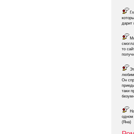
Гл
которы
дарит 
Мн
смогла
то сай
получи
Эт
любимы
Он спр
приедь
таки п
безумн
На
одном 
(Яна)
Ром