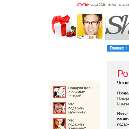
СТАТЬИ
мода 2026
|
стиль
|
макия
Главная
>
Ро
Что п
Подарки для
любимых
.
Продо
25 идей
Подар
В нач
Что
подарить
мужчине?
Новые
памят
Что
подар
подарить
женщине?