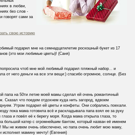
тельных
ниях в любви,
ниях без слов -
и говорят сами за
зать свою историю
бимый подарил мне на семнадцатилетие роскошный букет из 17
нов (это мои любимые цветы)! (Саня)
попросила чтоб мне мой любимый подарил пляжный набор... и
ла от него деньги на все эти вещи:) спасибо огромное, солнце. (Без
й папа на 50ти летие моей мамы сделал ей очень романтичный
к. Сказал что поедем отдохнем куда нить загород, вдвоем
днуем. Утром подарил ей цветы и конфеты. Они собрались поехали.
езду пока мама готовила всё и раскладывала папа взял ее за руку
 глаза и повёл её к берегу моря. Когда мама открыла глаза, то
а большой катер с огромнейшим бантом, который назван её именем
!! Мы не живем очень обеспечено, но папа очень любит мою маму,
и исполнил мамину мечту! (Евгения)