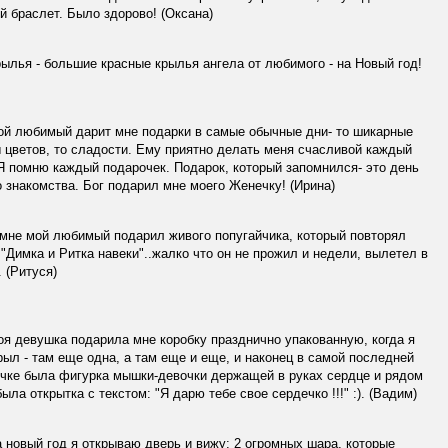
й браслет. Было здорово! (Оксана)
ылья - большие красные крылья ангела от любимого - на Новый год!
й любимый дарит мне подарки в самые обычные дни- то шикарные
 цветов, то сладости. Ему приятно делать меня счасливой каждый
Я помню каждый подарочек. Подарок, который запомнился- это день
 знакомства. Бог подарил мне моего Женечку! (Ирина)
мне мой любимый подарил живого попугайчика, который повторял
"Димка и Ритка навеки"..жалко что он не прожил и недели, вылетел в
. (Ритуся)
я девушка подарила мне коробку празднично упакованную, когда я
рыл - там еще одна, а там еще и еще, и наконец в самой последней
чке была фигурка мышки-девочки держащей в руках сердце и рядом
была открытка с текстом: "Я дарю тебе свое сердечко !!!" :). (Вадим)
 новый год я открываю дверь и вижу: 2 огромных шара, которые