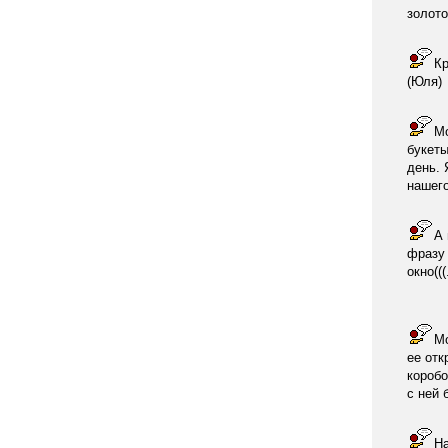
золото
Кр
(Юля)
Мо
букеты
день. 
нашего
А 
фразу 
окно(((
Мо
ее отк
коробо
с ней 
На