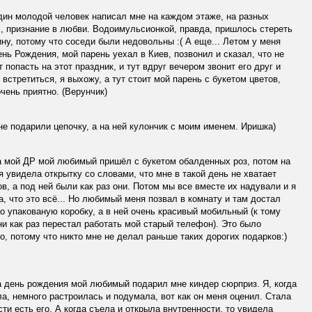
ин молодой человек написал мне на каждом этаже, на разных
, признание в любви. Водоимульсионкой, правда, пришлось стереть
ну, потому что соседи были недовольны :( А еще... Летом у меня
нь Рождения, мой парень уехал в Киев, позвонил и сказал, что не
 попасть на этот праздник, и тут вдруг вечером звонит его друг и
 встретиться, я выхожу, а тут стоит мой парень с букетом цветов,
чень приятно. (Верунчик)
е подарили цепочку, а на ней кулончик с моим именем. Иришка)
 мой ДР мой любимый пришёл с букетом обалденных роз, потом на
я увидела открытку со словами, что мне в такой день не хватает
в, а под ней были как раз они. Потом мы все вместе их надували и я
, что это всё... Но любимый меня позвал в комнату и там достал
о упакованую коробку, а в ней очень красивый мобильный (к тому
и как раз перестал работать мой старый телефон). Это было
о, потому что никто мне не делал раньше таких дорогих подарков:)
 день рождения мой любимый подарил мне киндер сюрприз. Я, когда
а, немного растроилась и подумала, вот как он меня оценил. Стала
сти есть его. А когда съела и открыла внутренности, то увидела