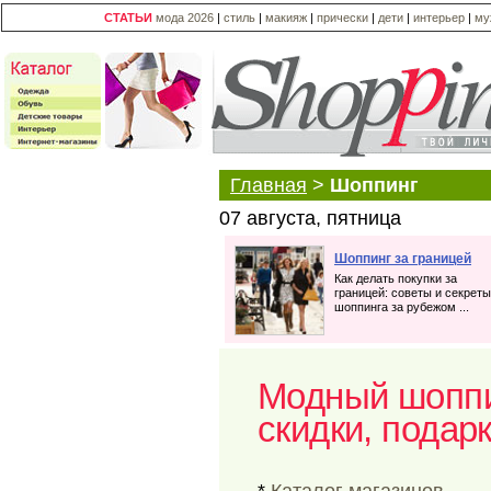
СТАТЬИ
мода 2026
|
стиль
|
макияж
|
прически
|
дети
|
интерьер
|
му
Главная
>
Шоппинг
07 августа, пятница
Шоппинг за границей
Как делать покупки за
границей: советы и секреты
шоппинга за рубежом ...
Модный шоппи
скидки, подар