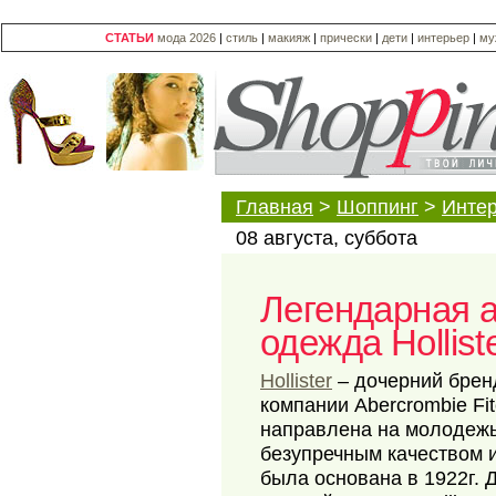
СТАТЬИ
мода 2026
|
стиль
|
макияж
|
прически
|
дети
|
интерьер
|
му
Главная
>
Шоппинг
>
Интер
08 августа, суббота
Легендарная 
одежда Hollist
Hollister
– дочерний брен
компании Abercrombie Fi
направлена на молодежь 
безупречным качеством и
была основана в 1922г.