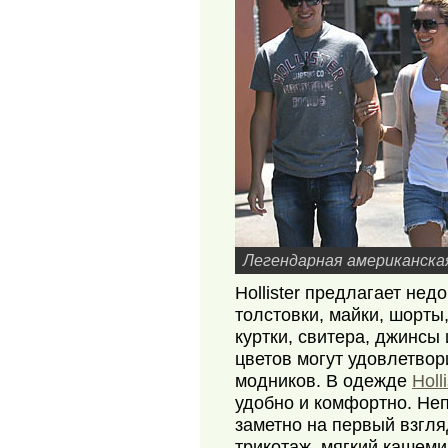
Легендарная американска
Hollister предлагает не
толстовки, майки, шорты
куртки, свитера, джинсы 
цветов могут удовлетво
модников. В одежде
Holl
удобно и комфортно. Не
заметно на первый взгл
трикотаж, мягкий кашеми