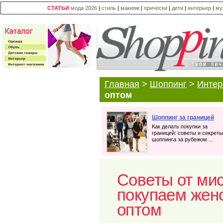
СТАТЬИ
мода 2026
|
стиль
|
макияж
|
прически
|
дети
|
интерьер
|
му
Главная
>
Шоппинг
>
Интер
оптом
Шоппинг за границей
Как делать покупки за
границей: советы и секреты
шоппинга за рубежом ...
Советы от мис
покупаем жен
оптом