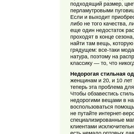
подходящий размер, цвет
перламутровыми пуговиц
Если и выходит приобрес
либо не того качества, л
еще один недостаток ра
проходят в конце сезона,
найти там вещь, которую
грядущем: все-таки мод
натура, поэтому на расп
классику — то, что никог
Недорогая стильная о
женщинам и 20, и 10 лет 
теперь эта проблема дл
Чтобы обзавестись стил
недорогими вещами в на
воспользоваться помощь
не путайте интернет-вер
специализированные маг
клиентами исключительн
есть немало оптовых лаво