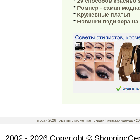
*
29 способов красиво 
*
Ромпер - самая модна
*
Кружевные платья
*
Новинки педикюра на 
мода - 2026
|
отзывы о косметике
|
скидки
|
женская одежда - 20
2002 - 2026 Copyright © ShoppingCe