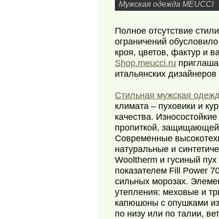
Мужская одежда MEUCCI
Полное отсутствие стилис
ограничений обусловило
кроя, цветов, фактур и в
Shop.meucci.ru
приглашае
итальянских дизайнеров 
Стильная мужская одеж
климата – пуховики и ку
качества. Износостойкие
пропиткой, защищающей 
Современные высокотех
натуральные и синтетиче
Wooltherm и гусиный пух
показателем Fill Power 
сильных морозах. Элеме
утепления: меховые и т
капюшоны с опушками из
по низу или по талии, в