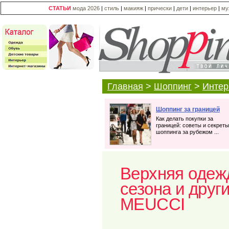
СТАТЬИ
мода 2026
|
стиль
|
макияж
|
прически
|
дети
|
интерьер
|
му
Главная
>
Шоппинг
>
Интер
Шоппинг за границей
Как делать покупки за
границей: советы и секреты
шоппинга за рубежом ...
Верхняя одеж
сезона и друг
MEUCCI