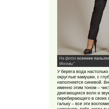
На фото
осеннее пальт
Москвы"
У берега вода настолько
округлые камушки, с глу
наполняется синевой. В
именно этим тоном – чис
двигающихся волн и звук
перебирающего в своих 
гальку – все эти воспом