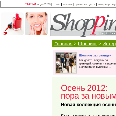
СТАТЬИ
мода 2026
|
стиль
|
макияж
|
прически
|
дети
|
интерьер
|
му
Главная
>
Шоппинг
>
Интер
Шоппинг за границей
Как делать покупки за
границей: советы и секреты
шоппинга за рубежом ...
Осень 2012:
пора за новым
Новая коллекция осенн