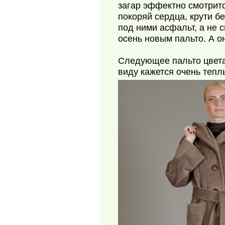
загар эффектно смотритс
покоряй сердца, крути б
под ними асфальт, а не 
осень новым пальто. А о
Следующее пальто цвета 
виду кажется очень тепл