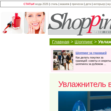
СТАТЬИ
мода 2026
|
стиль
|
макияж
|
прически
|
дети
|
интерьер
|
му
Главная
>
Шоппинг
>
Увлаж
Шоппинг за границей
Как делать покупки за
границей: советы и секреты
шоппинга за рубежом ...
Увлажнитель в