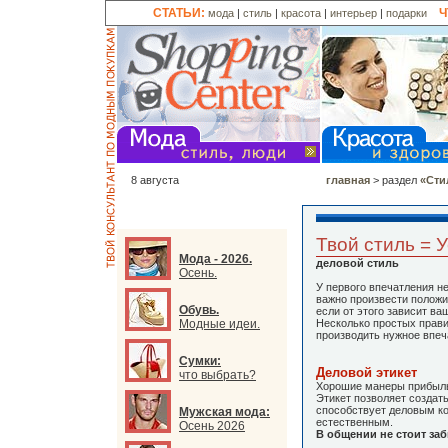
СТАТЬИ:
Ч
мода
|
стиль
|
красота
|
интерьер
|
подарки
8 августа
главная
> раздел
«Сти
Твой стиль = У
Мода - 2026.
деловой стиль
Осень.
У первого впечатления н
важно произвести положи
Обувь.
если от этого зависит ва
Модные идеи.
Несколько простых прави
производить нужное впеч
Сумки:
Деловой этикет
что выбрать?
Хорошие манеры прибыль
Этикет позволяет создат
способствует деловым ко
Мужская мода:
естественным.
Осень 2026
В общении не стоит заб