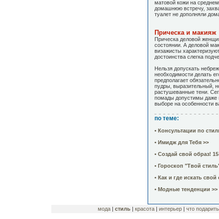
матовой кожи на среднем 
домашнюю встречу, захва
туалет не дополняли дом
Прическа и макияж
Прическа деловой женщин
состоянии. А деловой мак
визажисты характеризуют
достоинства слегка подч
Нельзя допускать небреж
необходимости делать ег
предполагает обязательн
пудры, выразительный, но
растушеванные тени. Сег
помады допустимы даже в
выборе на особенности в
по теме:
• Консультации по сти
• Имидж для Тебя >>
• Создай свой образ! 1
• Гороскоп "Твой стиль
• Как и где искать свой
• Модные тенденции >>
мода
|
стиль
|
красота
|
интерьер
|
что подарить