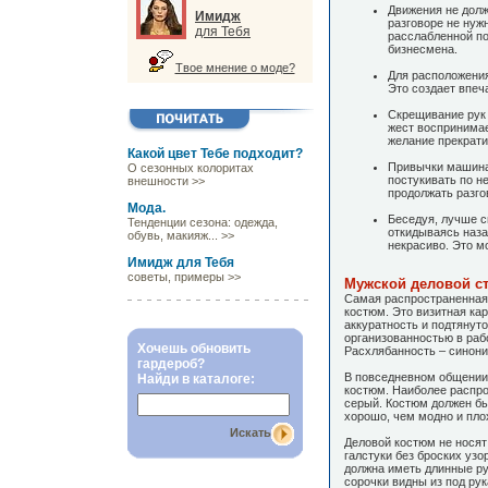
Движения не долж
Имидж
разговоре не нужн
для Тебя
расслабленной по
бизнесмена.
Твое мнение о моде?
Для расположения
Это создает впеч
Скрещивание рук 
жест воспринимае
желание прекрати
Какой цвет Тебе подходит?
Привычки машинал
О сезонных колоритах
постукивать по н
внешности >>
продолжать разго
Мода.
Беседуя, лучше с
Тенденции сезона: одежда,
откидываясь наза
обувь, макияж... >>
некрасиво. Это мо
Имидж для Тебя
советы, примеры >>
Мужской деловой с
Самая распространенная 
костюм. Это визитная кар
аккуратность и подтянут
организованностью в раб
Хочешь обновить
Расхлябанность – синони
гардероб?
В повседневном общении
Найди в каталоге:
костюм. Наиболее распро
серый. Костюм должен бы
хорошо, чем модно и пло
Искать
Деловой костюм не носят
галстуки без броских узо
должна иметь длинные ру
сорочки видны из под рук