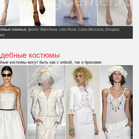
ебные платья
, фото: Marchesa, Lela Rose, Luisa Beccaria, Douglas
ant
адебные костюмы
ные костюмы могут быть как с юбкой, так и брюками: