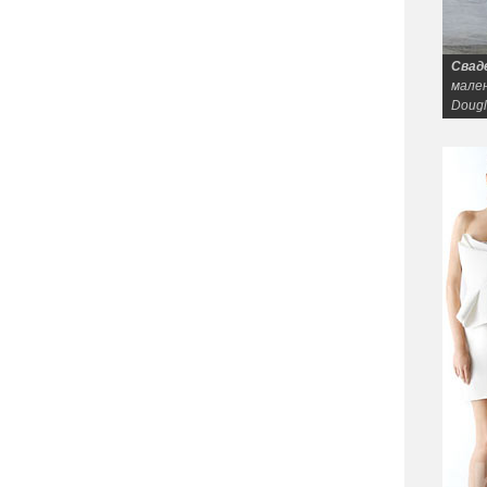
Свад
мален
Dougl