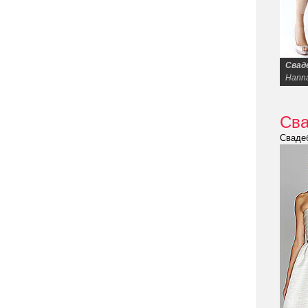
Свад
Hann
Св
Свадеб