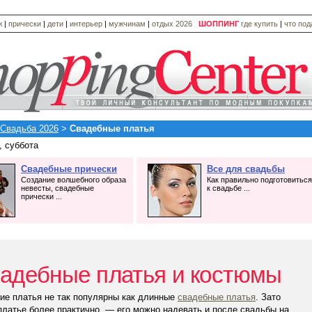
ж
|
прически
|
дети
|
интерьер
|
мужчинам
|
отдых 2026
ШОППИНГ
где купить
|
что по
Свадьба 2026
>
Свадебные платья
, суббота
Свадебные прически
Все для свадьбы
Создание волшебного образа
Как правильно подготовиться
невесты, свадебные
к свадьбе ...
прически ...
адебные платья и костюмы
ие платья не так популярны как длинные
свадебные платья
. Зато
платье более практично, — его можно надевать и после свадьбы на