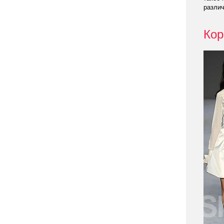
различ
Кор