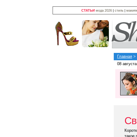
СТАТЬИ
мода 2026
|
стиль
|
макия
Главная
>
08 августа
Св
Коротк
такое 