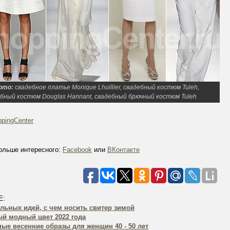
ото:
свадебное платье Monique Lhuillier, свадебный костюм Tuleh,
бный костюм Douglas Hannant, свадебный брючный костюм Tuleh
pingCenter
ольше интересного:
Facebook
или
ВКонтакте
Е:
ильных идей, с чем носить свитер зимой
й модный цвет 2022 года
ые весенние образы для женщин 40 - 50 лет