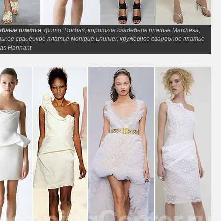
ебные платья
, фото: Rochas, короткое свадебное платье Marchesa,
ькое свадебное платье Monique Lhuillier, кружевное свадебное платье
as Hannant