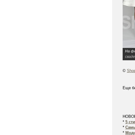
На ф
сваде
©
Shop
Еще б
НОВО
*
5 ст
*
Самы
*
Модн