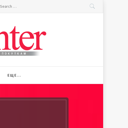
earch
r:
ЕЩЕ…